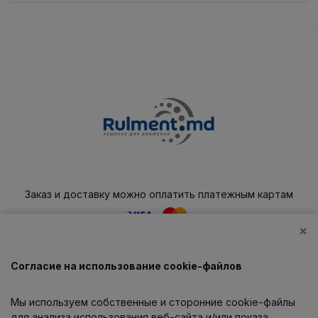
Заказ и доставку можно оплатить платежным картам
×
Согласие на использование cookie-файлов
Каталог
Мы используем собственные и сторонние cookie-файлы
О компании
для анализа использования веб-сайта и/или показа