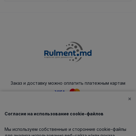
Заказ и доставку можно оплатить платежным картам
×
Согласие на использование cookie-файлов
Каталог
Мы используем собственные и сторонние cookie-файлы
О компании
для анализа использования веб-сайта и/или показа