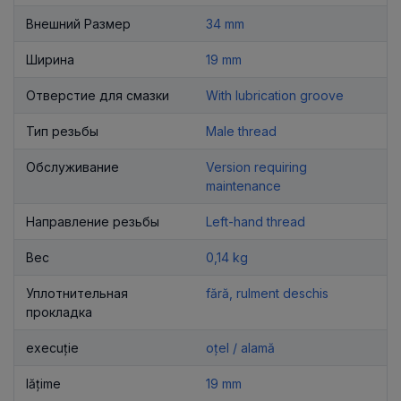
Внешний Размер
34 mm
Ширина
19 mm
Отверстие для смазки
With lubrication groove
Тип резьбы
Male thread
Обслуживание
Version requiring
maintenance
Направление резьбы
Left-hand thread
Вес
0,14 kg
Уплотнительная
fără, rulment deschis
прокладка
execuție
oțel / alamă
lățime
19 mm