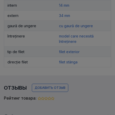
intern
14 mm
extern
34 mm
gaură de ungere
cu gaură de ungere
întreținere
model care necesită
întreținere
tip de filet
filet exterior
direcție filet
filet stânga
ОТЗЫВЫ
ДОБАВИТЬ ОТЗЫВ
Рейтинг товара: