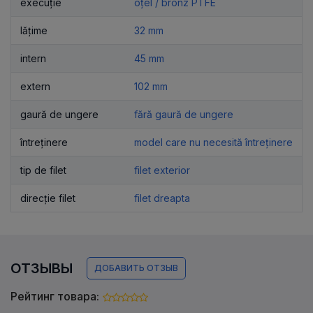
execuție
oțel / bronz PTFE
lățime
32 mm
intern
45 mm
extern
102 mm
gaură de ungere
fără gaură de ungere
întreținere
model care nu necesită întreținere
tip de filet
filet exterior
direcție filet
filet dreapta
ОТЗЫВЫ
ДОБАВИТЬ ОТЗЫВ
Рейтинг товара: