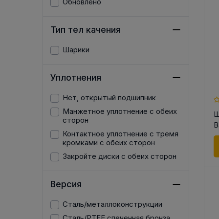
Обновлено
Тип тел качения
Шарики
БОЛТЫ ДЛЯ ВИЛОЧНЫХ
КАТЯЩИЙСЯ
ПОДВИЖНЫЕ РОЛИКИ И
ПОДВИЖ
ШАРНИРОВ
Шарик
НАТЯЖНЫЕ / КОЛЕСА
НАТЯЖНЫЕ Р
Шарнирные болты
КОЛЕ
Уплотнения
Натяжное Колесо для Цепей
Болт со шплинтом
Опорный Ролик
Натяжной Ролик для Ремней
Нет, открытый подшипник
Болт BEN
Натяжное Колес
Опорный Ролик
Манжетное уплотнение с обеих
Болт
Ш
Натяжной Ролик
Кулачковый Толкатель
сторон
B
Кулачковый Роли
Подвижный Ролик
Контактное уплотнение с тремя
Подвижный Роли
кромками с обеих сторон
Подвижный Шпиндельный
Ролик
Подвижный Шпи
Закройте диски с обеих сторон
Ролик
Версия
Сталь/металлоконструкции
Сталь/PTFE спеченная бронза