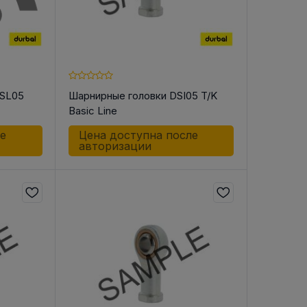
HSL05
Шарнирные головки DSI05 T/K
Basic Line
ле
Цена доступна после
авторизации