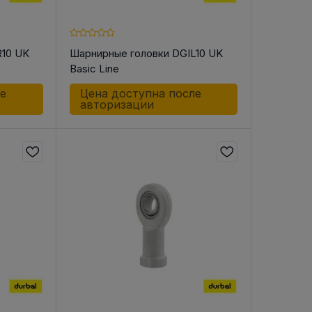
R10 UK
Шарнирные головки DGIL10 UK
Basic Line
ле
Цена доступна после
авторизации