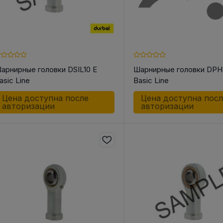
арнирные головки DSIL10 E
Шарнирные головки DP
asic Line
Basic Line
Цена доступна после
Цена доступна пос
авторизации
авторизации