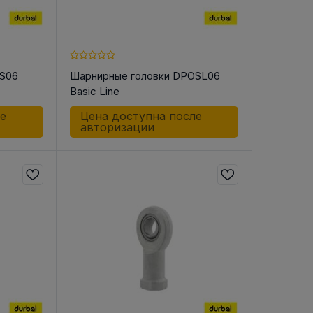
OS06
Шарнирные головки DPOSL06
Basic Line
ле
Цена доступна после
авторизации