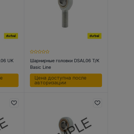
L06 UK
Шарнирные головки DSAL06 T/K
Basic Line
ле
Цена доступна после
авторизации