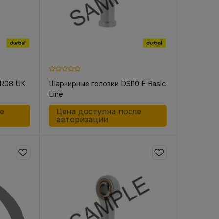
AR08 UK
Шарнирные головки DSI10 E Basic
Line
ле
Цена доступна после
авторизации