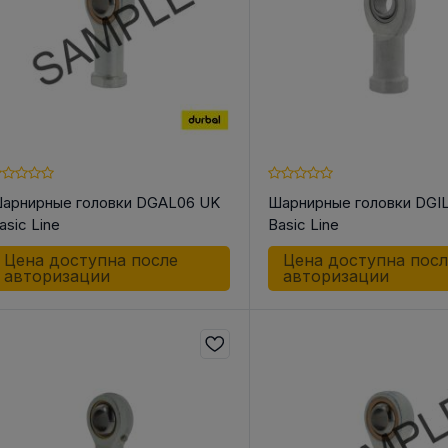
арнирные головки DGAL06 UK
Шарнирные головки DGI
asic Line
Basic Line
Цена доступна после
Цена доступна пос
авторизации
авторизации