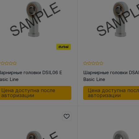
 КОРПУС
АКСЕССУАРЫ ДЛЯ
ШКИ
НЫЕ И
ЛИНЕЙНОЙ ТЕХНИКИ
Шкив ременн
ОЛИКИ /
конической 
Разное
СА
Инструменты
о для Цепей
арнирные головки DSIL06 E
Шарнирные головки DSA
 для Ремней
asic Line
Basic Line
к
к
Цена доступна после
Цена доступна пос
авторизации
авторизации
ндельный