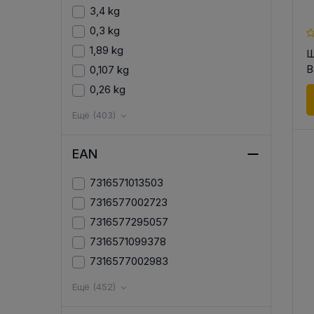
3,4 kg
0,3 kg
1,89 kg
Ш
B
0,107 kg
0,26 kg
Ещё (403)
EAN
7316571013503
7316577002723
7316577295057
7316571099378
7316577002983
Ещё (452)