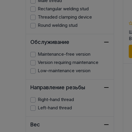
Male thread
Rectangular welding stud
Threaded clamping device
Round welding stud
Ш
B
Обслуживание
Maintenance-free version
Version requiring maintenance
Low-maintenance version
Направление резьбы
Right-hand thread
Left-hand thread
Вес