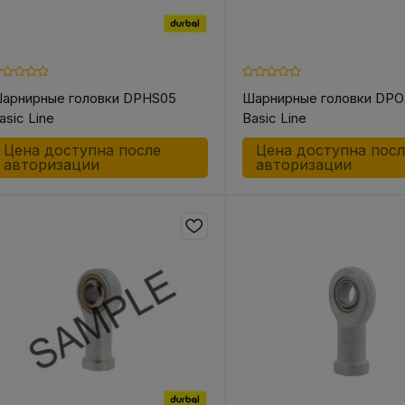
арнирные головки DPHS05
Шарнирные головки DP
asic Line
Basic Line
Цена доступна после
Цена доступна пос
авторизации
авторизации