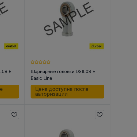
В РЕМНЯ
ой в виде
втулки
L08 E
Шарнирные головки DSIL08 E
Basic Line
ле
Цена доступна после
авторизации