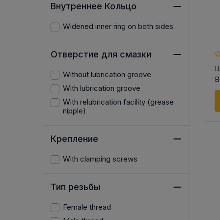
Внутреннее Кольцо
Widened inner ring on both sides
Отверстие для смазки
Ш
Without lubrication groove
B
With lubrication groove
With relubrication facility (grease
nipple)
Крепление
With clamping screws
Тип резьбы
Female thread