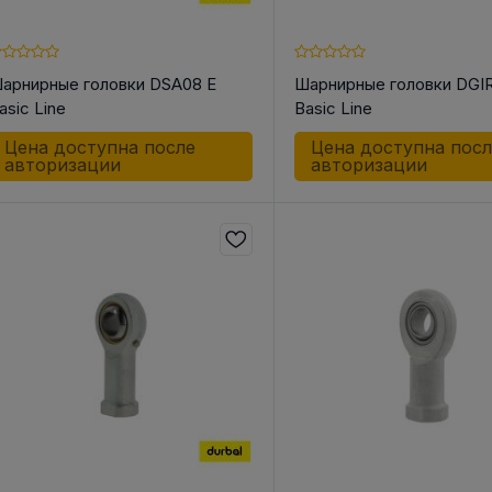
арнирные головки DSA08 E
Шарнирные головки DGI
asic Line
Basic Line
Цена доступна после
Цена доступна пос
авторизации
авторизации