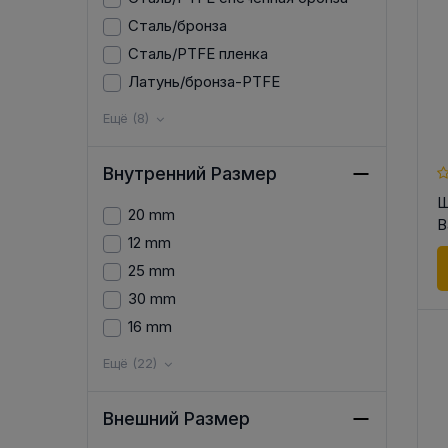
Сталь/бронза
Сталь/PTFE пленка
Латунь/бронза-PTFE
Ещё (8)
Внутренний Размер
Ш
20 mm
B
12 mm
25 mm
30 mm
16 mm
Ещё (22)
Внешний Размер