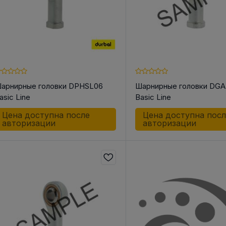
арнирные головки DPHSL06
Шарнирные головки DG
asic Line
Basic Line
Цена доступна после
Цена доступна пос
авторизации
авторизации