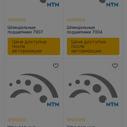
Шпиндельные
Шпиндельные
подшипники 7907
подшипники 7004
UADG/GMP42
UCG/GLP42U3G
Цена доступна
Цена доступна
после
после
авторизации
авторизации