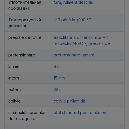
Уплотнительная
fără, rulment deschis
прокладка
Температурный
-30 până la +100 °C
диапазон
precizie de rotire
exactitate a dimensiunilor P4
respectiv ABEC 7, precizia de
pretensionare
pretensionare ușoară
lățime
9 mm
intern
15 mm
extern
32 mm
colivie
colivie poliamidă
materialul corpurilor
oțel standard pentru rulmenți
de rostogolire