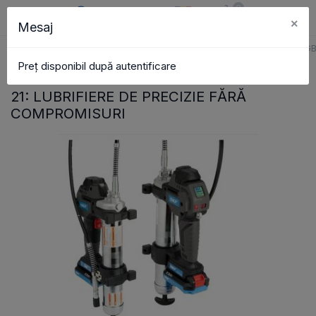
0
×
Mesaj
RO
Coș
Căutare
Catalog
Pistol de ungere fără fir SKF TLGB
Pagina principală
Articole
Preț disponibil după autentificare
PISTOL DE UNGERE FĂRĂ FIR SKF TLGB
21: LUBRIFIERE DE PRECIZIE FĂRĂ
COMPROMISURI