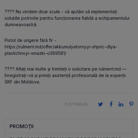
???? Nu vindem doar scule - vă ajutăm să implementați
soluțiile potrivite pentru funcționarea fiabilă a echipamentului
dumneavoastră.
Pistol de ungere fără fir -
https://rulment.md/offer/akkumulyatornyyi-shpric-dlya-
plastichnoyi-smazki-o369581/
???? Aflați mai multe și trimiteți o solicitare pe rulment.md —
înregistrați-vă și primiți asistență profesională de la experții
SKF din Moldova.
DISTRIBUIE:
PROMOȚII