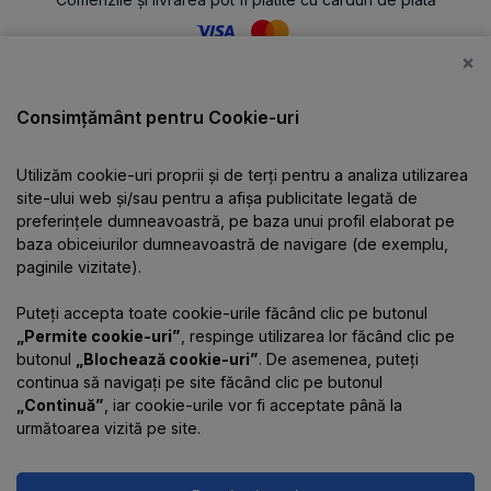
×
Catalog
Consimțământ pentru Cookie-uri
Utilizăm cookie-uri proprii și de terți pentru a analiza utilizarea
Despre companie
site-ului web și/sau pentru a afișa publicitate legată de
preferințele dumneavoastră, pe baza unui profil elaborat pe
baza obiceiurilor dumneavoastră de navigare (de exemplu,
Informații
paginile vizitate).
Puteți accepta toate cookie-urile făcând clic pe butonul
Contacte
„Permite cookie-uri”
, respinge utilizarea lor făcând clic pe
butonul
„Blochează cookie-uri”
. De asemenea, puteți
continua să navigați pe site făcând clic pe butonul
„Continuă”
, iar cookie-urile vor fi acceptate până la
următoarea vizită pe site.