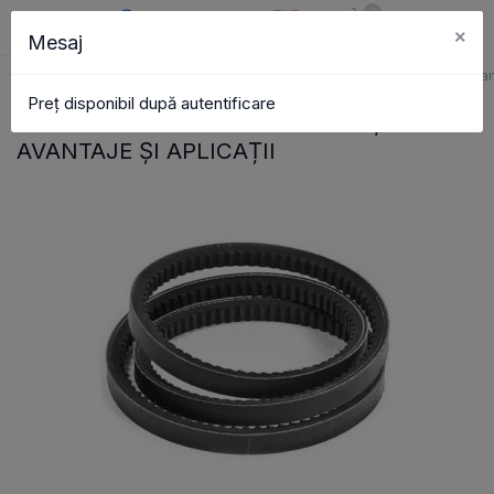
0
×
Mesaj
RO
Coș
Căutare
Catalog
Cureaua trapezoidală: Scop, avanta
Pagina principală
Articole
Preț disponibil după autentificare
CUREAUA TRAPEZOIDALĂ: SCOP,
AVANTAJE ȘI APLICAȚII