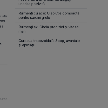
unealta potrivită
TE DE CUREA
Rulmenți cu ace: O soluție compactă
urea în formă de
netes
pentru sarcini grele
icos
tes
Rulmenți ax: Cheia preciziei și vitezei
mari
Cureaua trapezoidală: Scop, avantaje
ué
și aplicații
turas