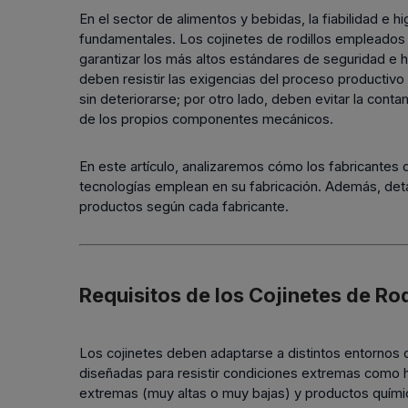
En el sector de alimentos y bebidas, la fiabilidad e
roată de tensionare lanțuri
rolă de reazem
BOLȚURI PENTRU
CORP DE ROS
fundamentales. Los cojinetes de rodillos empleados e
rolă de tensionare pentru
ARTICULAȚIE TIP FURCĂ
roată de tensionar
bilă
garantizar los más altos estándares de seguridad e hi
curele
rolă de tensionare
bolțuri cu cap articulat
deben resistir las exigencias del proceso productivo 
rolă de reazem
curele
sin deteriorarse; por otro lado, deben evitar la cont
bolț cu șplint
camă de urmărire
camă de urmărire
de los propios componentes mecánicos.
bolț BEN
rolă mobilă
rolă mobilă
bolț
rolă mobilă de fus
rolă mobilă de fus
En este artículo, analizaremos cómo los fabricantes d
tecnologías emplean en su fabricación. Además, detal
productos según cada fabricante.
Requisitos de los Cojinetes de Rod
Los cojinetes deben adaptarse a distintos entornos de
diseñadas para resistir condiciones extremas como h
extremas (muy altas o muy bajas) y productos químico