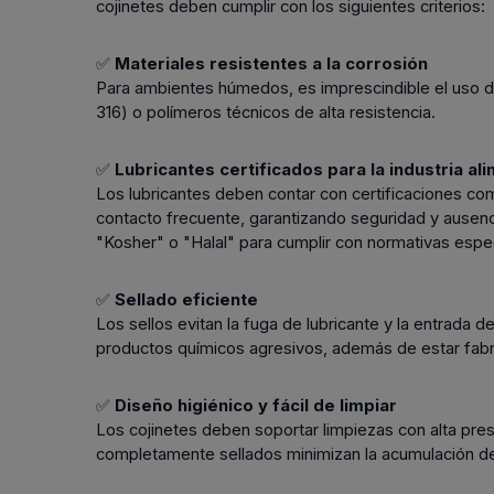
cojinetes deben cumplir con los siguientes criterios:
✅
Materiales resistentes a la corrosión
Para ambientes húmedos, es imprescindible el uso de
316) o polímeros técnicos de alta resistencia.
✅
Lubricantes certificados para la industria al
Los lubricantes deben contar con certificaciones c
contacto frecuente, garantizando seguridad y ausenci
"Kosher" o "Halal" para cumplir con normativas espec
✅
Sellado eficiente
Los sellos evitan la fuga de lubricante y la entrada
productos químicos agresivos, además de estar fabric
✅
Diseño higiénico y fácil de limpiar
Los cojinetes deben soportar limpiezas con alta pre
completamente sellados minimizan la acumulación de 