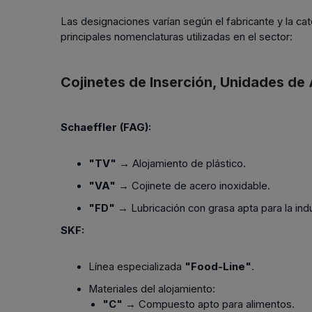
Las designaciones varían según el fabricante y la cat
principales nomenclaturas utilizadas en el sector:
Cojinetes de Inserción, Unidades de
Schaeffler (FAG):
"TV"
→ Alojamiento de plástico.
"VA"
→ Cojinete de acero inoxidable.
"FD"
→ Lubricación con grasa apta para la indus
SKF:
Línea especializada
"Food-Line"
.
Materiales del alojamiento:
"C"
→ Compuesto apto para alimentos.