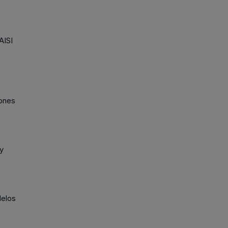
AISI
iones
 y
delos