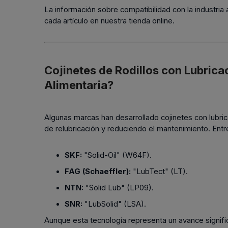
La información sobre compatibilidad con la industria
cada artículo en nuestra tienda online.
Cojinetes de Rodillos con Lubricac
Alimentaria?
Algunas marcas han desarrollado cojinetes con lubrica
de relubricación y reduciendo el mantenimiento. Entr
SKF:
"Solid-Oil" (W64F).
FAG (Schaeffler):
"LubTect" (LT).
NTN:
"Solid Lub" (LP09).
SNR:
"LubSolid" (LSA).
Aunque esta tecnología representa un avance significat