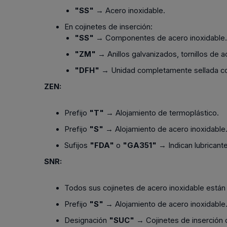
"SS"
→ Acero inoxidable.
En cojinetes de inserción:
"SS"
→ Componentes de acero inoxidable.
"ZM"
→ Anillos galvanizados, tornillos de a
"DFH"
→ Unidad completamente sellada con
ZEN:
Prefijo
"T"
→ Alojamiento de termoplástico.
Prefijo
"S"
→ Alojamiento de acero inoxidable
Sufijos
"FDA"
o
"GA351"
→ Indican lubricant
SNR:
Todos sus cojinetes de acero inoxidable están ce
Prefijo
"S"
→ Alojamiento de acero inoxidable
Designación
"SUC"
→ Cojinetes de inserción 