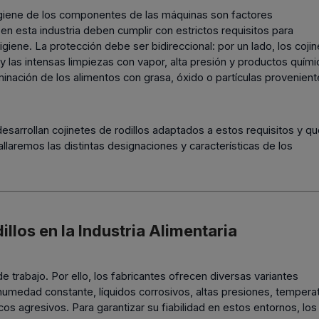
 higiene de los componentes de las máquinas son factores
TOGOLIRE
ACCESORII PT. TEHNICA
SCRIPE
n esta industria deben cumplir con estrictos requisitos para
e lanțuri
LINIARĂ
scripete de c
giene. La protección debe ser bidireccional: por un lado, los coji
 pentru
bucșă conică
diverse
y las intensas limpiezas con vapor, alta presión y productos quím
aminación de los alimentos con grasa, óxido o partículas provenien
scule
esarrollan cojinetes de rodillos adaptados a estos requisitos y q
laremos las distintas designaciones y características de los
illos en la Industria Alimentaria
 trabajo. Por ello, los fabricantes ofrecen diversas variantes
umedad constante, líquidos corrosivos, altas presiones, tempera
s agresivos. Para garantizar su fiabilidad en estos entornos, los