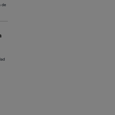
n de
a
dad