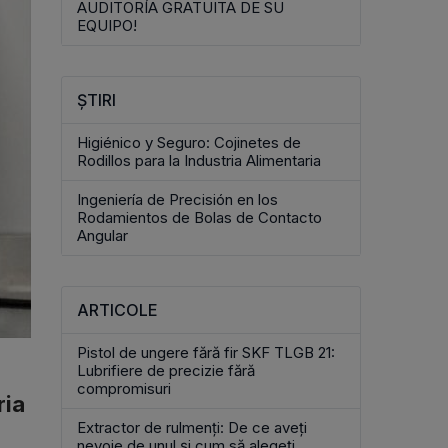
AUDITORÍA GRATUITA DE SU
articulație axială
cilindrice și ace
izare
EQUIPO!
cuplaj flexibil
u ace
lagăr cu role încrucișate
r
cu role cilindrice
re
ȘTIRI
nșare
Higiénico y Seguro: Cojinetes de
Rodillos para la Industria Alimentaria
Ingeniería de Precisión en los
Rodamientos de Bolas de Contacto
Angular
ARTICOLE
Pistol de ungere fără fir SKF TLGB 21:
Lubrifiere de precizie fără
compromisuri
ria
Extractor de rulmenți: De ce aveți
nevoie de unul și cum să alegeți