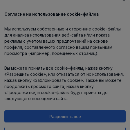
Согласие на использование cookie-файлов
Каталог
Мы используем собственные и сторонние cookie-файлы
О компании
для анализа использования веб-сайта и/или показа
рекламы с учетом ваших предпочтений на основе
профиля, составленного согласно вашим привычкам
просмотра (например, посещенных страниц).
Информация
Вы можете принять все cookie-файлы, нажав кнопку
Контакты
«Разрешить cookie», или отказаться от их использования,
нажав кнопку «Заблокировать cookie». Также вы можете
продолжить просмотр сайта, нажав кнопку
«Продолжить», и cookie-файлы будут приняты до
следующего посещения сайта.
Разрешить все
Интернет-магазин работает
на платформе
Uniioo