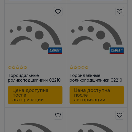
Тороидальные
Тороидальные
роликоподшипники C2210
роликоподшипники C2210
KTN9
KTN9/C3
Цена доступна
Цена доступна
после
после
авторизации
авторизации