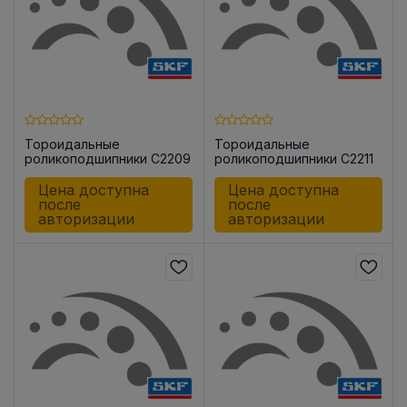
Тороидальные
Тороидальные
роликоподшипники C2209
роликоподшипники C2211
V
TN9
Цена доступна
Цена доступна
после
после
авторизации
авторизации