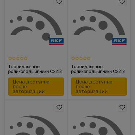
Тороидальные
Тороидальные
роликоподшипники C2213
роликоподшипники C2213
TN9/C3
KTN9/C3
Цена доступна
Цена доступна
после
после
авторизации
авторизации