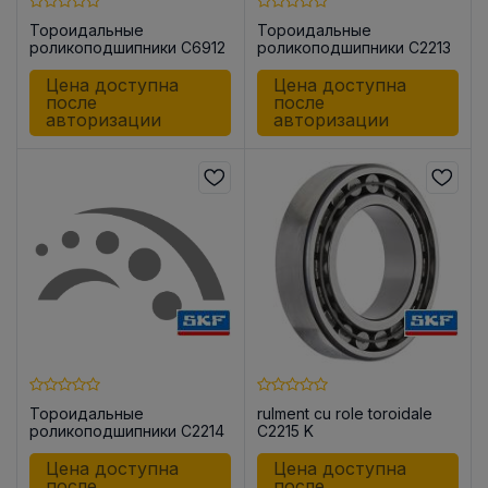
Тороидальные
Тороидальные
роликоподшипники C6912
роликоподшипники C2213
V
V/C4
Цена доступна
Цена доступна
после
после
авторизации
авторизации
Тороидальные
rulment cu role toroidale
роликоподшипники C2214
C2215 K
V/C4
Цена доступна
Цена доступна
после
после