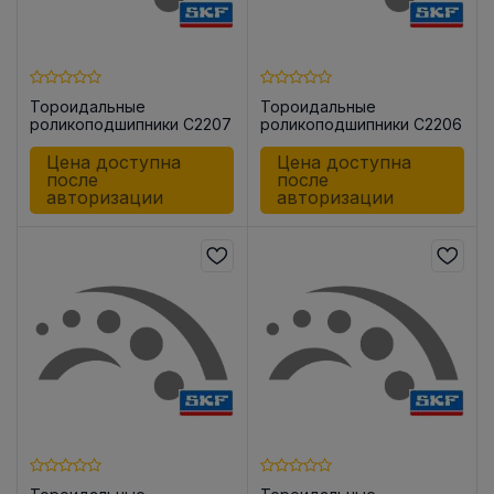
Тороидальные
Тороидальные
роликоподшипники C2207
роликоподшипники C2206
TN9
V
Цена доступна
Цена доступна
после
после
авторизации
авторизации