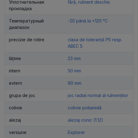
Уплотнительная
fără, rulment deschis
прокладка
Температурный
-20 până la +120 °C
диапазон
precizie de rotire
clasa de toleranță P5 resp.
ABEC 5
lățime
23 mm
intern
50 mm
extern
90 mm
grupa de joc
joc radial normal al rulmenților
colivie
colivie poliamidă
alezaj
alezaj conic (1:12)
versiune
Explorer