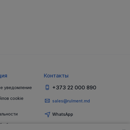
ция
Контакты
+373 22 000 890
е уведомление
йлов cookie
sales@rulment.md
альности
WhatsApp
б обеспечении
и