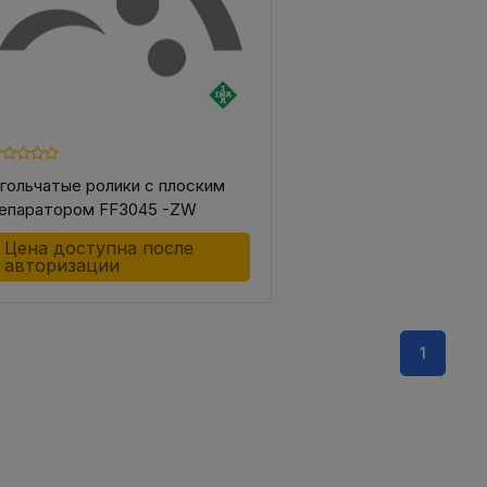
гольчатые ролики с плоским
епаратором FF3045 -ZW
Цена доступна после
авторизации
1