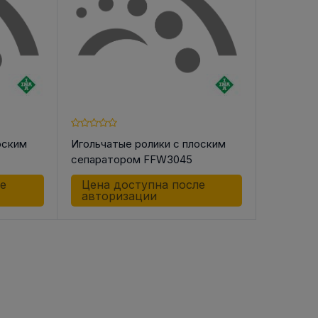
оским
Игольчатые ролики с плоским
сепаратором FFW3045
ле
Цена доступна после
авторизации