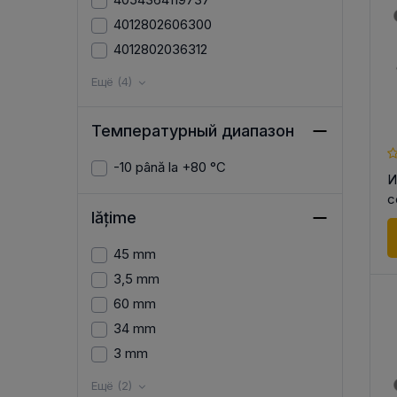
4012802606300
4012802036312
Ещё (4)
Температурный диапазон
-10 până la +80 °C
И
с
lățime
45 mm
3,5 mm
60 mm
34 mm
3 mm
Ещё (2)