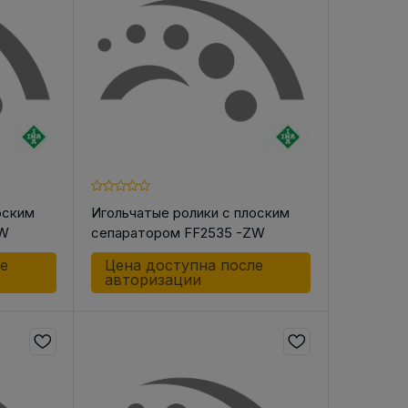
В РЕМНЯ
ой в виде
втулки
оским
Игольчатые ролики с плоским
ZW
сепаратором FF2535 -ZW
ле
Цена доступна после
авторизации