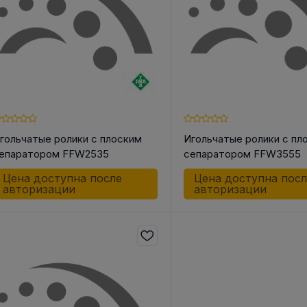
гольчатые ролики с плоским
Игольчатые ролики с пл
епаратором FFW2535
сепаратором FFW3555
Цена доступна после
Цена доступна пос
авторизации
авторизации