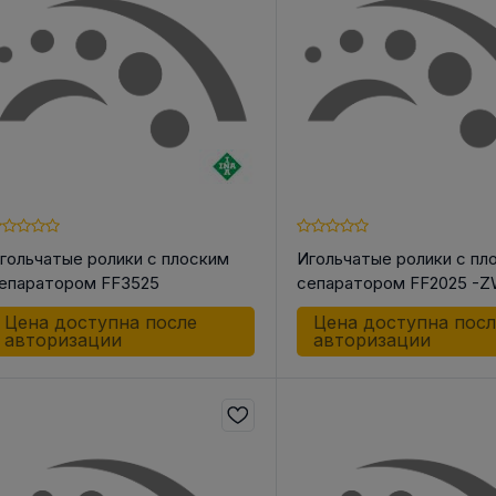
 КОРПУС
АКСЕССУАРЫ ДЛЯ
ШКИ
НЫЕ И
ЛИНЕЙНОЙ ТЕХНИКИ
Шкив ременн
ОЛИКИ /
конической 
Разное
СА
Инструменты
о для Цепей
гольчатые ролики с плоским
Игольчатые ролики с пл
 для Ремней
епаратором FF3525
сепаратором FF2025 -
к
к
Цена доступна после
Цена доступна пос
авторизации
авторизации
ндельный