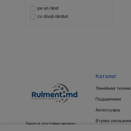
pe un rând
cu două rânduri
Каталог
Линейная техник
Подшипники
Аксессуары
Втулка скольжен
Заказ и доставку можно
оплатить платежным картам