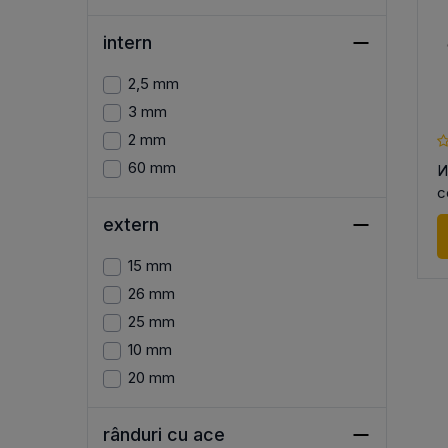
intern
2,5 mm
3 mm
2 mm
60 mm
И
с
extern
15 mm
26 mm
25 mm
10 mm
20 mm
rânduri cu ace