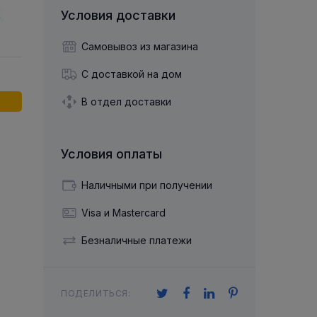
й двухрядный
Упорный Шарико-Игольчатый
шайба
Осевой шарнир
Условия доставки
Подшипник
щая шайба
Гибкая муфта
Упорный
Радиально-Упорный
ющий диск
Самовывоз из магазина
 Коническими
Подшипник с
Цилиндрическими и
лесо
Игольчатыми Роликами
С доставкой на дом
u ace
йба
Подшипник с
cu role cilindrice
ьная шайба
В отдел доставки
Перекрещивающимися
Роликами
Условия оплаты
Наличными при получении
Visa и Mastercard
Безналичные платежи
ПОДЕЛИТЬСЯ: