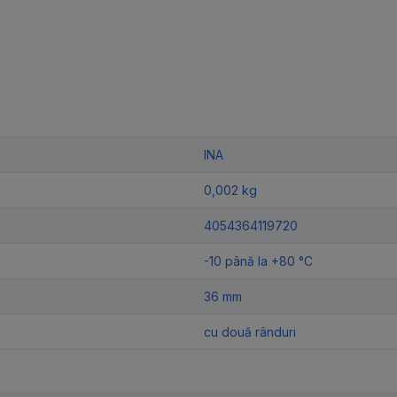
INA
0,002 kg
4054364119720
-10 până la +80 °C
36 mm
cu două rânduri