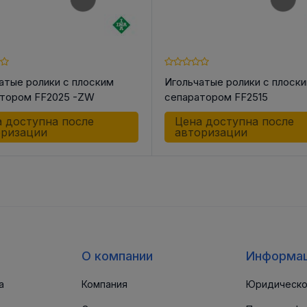
атые ролики с плоским
Игольчатые ролики с плоск
тором FF2025 -ZW
сепаратором FF2515
 доступна после
Цена доступна после
оризации
авторизации
О компании
Информа
а
Компания
Юридическо