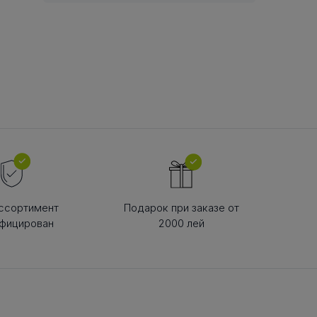
В РЕМНЯ
ой в виде
втулки
ссортимент
Подарок при заказе от
фицирован
2000 лей