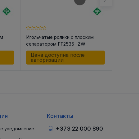
им
Игольчатые ролики с плоским
Игольчат
сепаратором FF2535 -ZW
сепарато
Цена доступна после
Цена д
авторизации
автор
ция
Контакты
+373 22 000 890
е уведомление