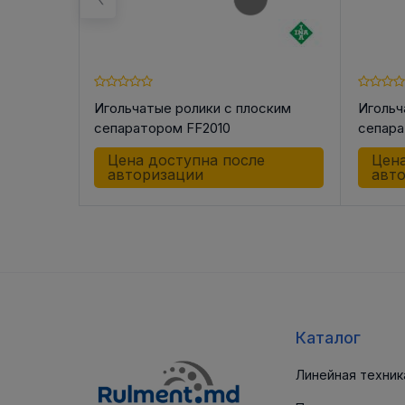
ским
Игольчатые ролики с плоским
Игольч
W
сепаратором FF2010
сепара
е
Цена доступна после
Цена
авторизации
авт
Каталог
Линейная техник