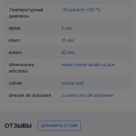
Температурный
-20 până la +120 °C
диапазон
lățime
5 mm
intern
25 mm
extern
42 mm
dimensiunea
numai colivie axială cu ace
articolului
colivie
colivie oțel
direcție de acționare
cu sens unic de acționare
ОТЗЫВЫ
ДОБАВИТЬ ОТЗЫВ