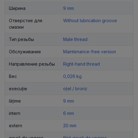
Ширина
9 mm
Отверстие для
Without lubrication groove
смазки
Тип резьбы
Male thread
Обслуживание
Maintenance-free version
Направление резьбы
Right-hand thread
Вес
0,026 kg
execuție
oțel / bronz
lățime
9 mm
intern
6 mm
extern
20 mm
gaură de ungere
fără gaură de ungere