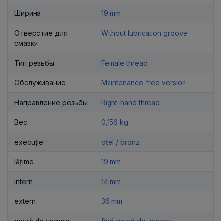
Ширина
19 mm
Отверстие для
Without lubrication groove
смазки
Тип резьбы
Female thread
Обслуживание
Maintenance-free version
Направление резьбы
Right-hand thread
Вес
0,156 kg
execuție
oțel / bronz
lățime
19 mm
intern
14 mm
extern
36 mm
gaură de ungere
fără gaură de ungere