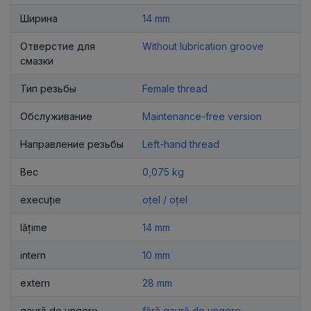
Ширина
14 mm
Отверстие для
Without lubrication groove
смазки
Тип резьбы
Female thread
Обслуживание
Maintenance-free version
Направление резьбы
Left-hand thread
Вес
0,075 kg
execuție
oțel / oțel
lățime
14 mm
intern
10 mm
extern
28 mm
gaură de ungere
fără gaură de ungere