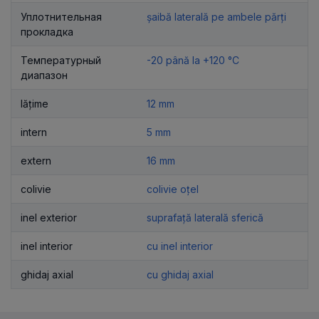
Уплотнительная
șaibă laterală pe ambele părți
прокладка
Температурный
-20 până la +120 °C
диапазон
lățime
12 mm
intern
5 mm
extern
16 mm
colivie
colivie oțel
inel exterior
suprafață laterală sferică
inel interior
cu inel interior
ghidaj axial
cu ghidaj axial