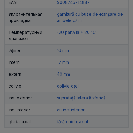
EAN
9008745714887
Уплотнительная
garnitură cu buze de etanșare pe
прокладка
ambele părți
Температурный
-20 până la +120 °C
диапазон
lățime
16 mm
intern
17 mm
extern
40 mm
colivie
colivie oțel
inel exterior
suprafață laterală sferică
inel interior
cu inel interior
ghidaj axial
fără ghidaj axial