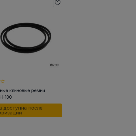
чные клиновые ремни
H-100
а доступна после
оризации