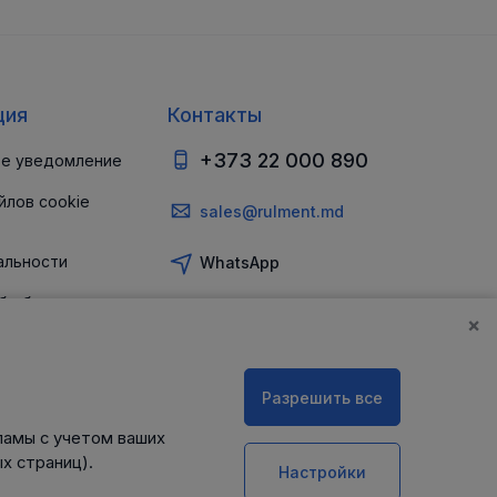
ция
Контакты
+373 22 000 890
е уведомление
йлов cookie
sales@rulment.md
альности
WhatsApp
б обеспечении
и
×
Разрешить все
ламы с учетом ваших
х страниц).
Настройки