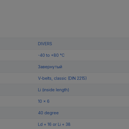
DIVERS
-40 to +80 °C
Завернутый
V-belts, classic (DIN 2215)
Li (inside length)
10 x 6
40 degree
Ld + 16 or Li + 38