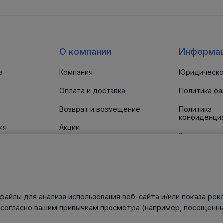
О компании
Информа
а
Компания
Юридическо
Оплата и доставка
Политика фа
Возврат и возмещение
Политика
конфиденци
ия
Акции
Заявление о
доступност
 прокладки
Новости
Статьи
Контакты
файлы для анализа использования веб-сайта и/или показа рек
нического
 согласно вашим привычкам просмотра (например, посещенны