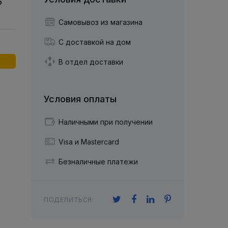
й двухрядный
Упорный Шарико-Игольчатый
шайба
Осевой шарнир
Подшипник
щая шайба
Гибкая муфта
Самовывоз из магазина
Упорный
Радиально-Упорный
ющий диск
 Коническими
Подшипник с
С доставкой на дом
Цилиндрическими и
лесо
Игольчатыми Роликами
u ace
йба
В отдел доставки
Подшипник с
cu role cilindrice
ьная шайба
Перекрещивающимися
Роликами
Условия оплаты
Наличными при получении
Visa и Mastercard
Безналичные платежи
ПОДЕЛИТЬСЯ: