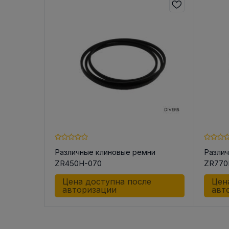
Различные клиновые ремни
Разли
ZR450H-070
ZR770
Цена доступна после
Цен
авторизации
авт