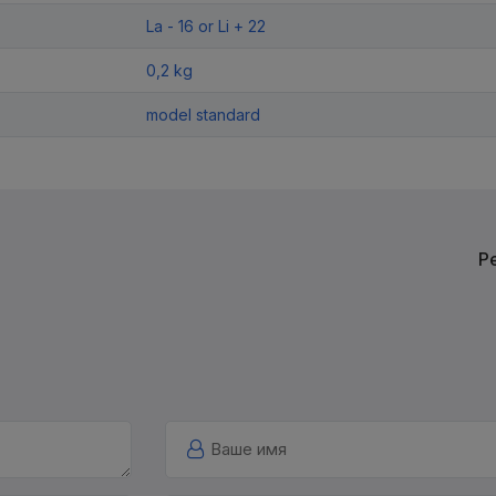
La - 16 or Li + 22
0,2 kg
model standard
Р