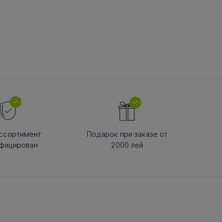
В РЕМНЯ
ой в виде
втулки
ссортимент
Подарок при заказе от
фицирован
2000 лей