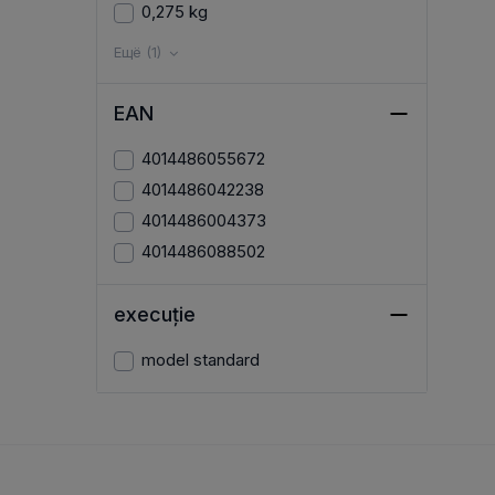
0,275 kg
Ещё (1)
EAN
4014486055672
4014486042238
4014486004373
4014486088502
execuție
model standard