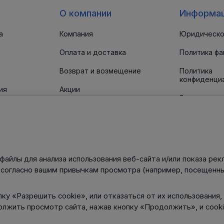
О компании
Информа
а
Компания
Юридическо
Оплата и доставка
Политика фа
Возврат и возмещение
Политика
конфиденци
ия
Акции
Заявление о
доступност
 прокладки
Новости
Статьи
Контакты
файлы для анализа использования веб-сайта и/или показа рек
нического
 согласно вашим привычкам просмотра (например, посещенны
ку «Разрешить cookie», или отказаться от их использования,
олжить просмотр сайта, нажав кнопку «Продолжить», и cook