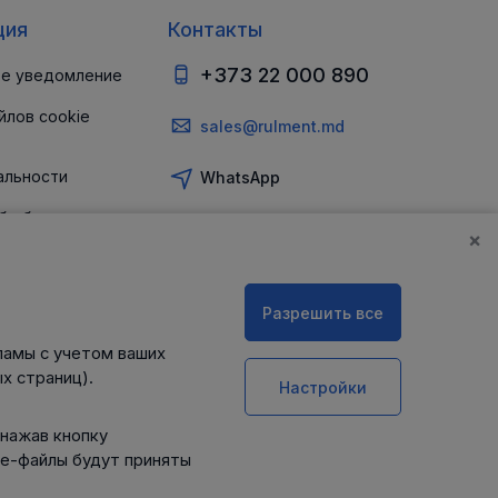
ция
Контакты
+373 22 000 890
е уведомление
йлов cookie
sales@rulment.md
альности
WhatsApp
б обеспечении
и
×
Разрешить все
ламы с учетом ваших
х страниц).
Настройки
 нажав кнопку
ie-файлы будут приняты