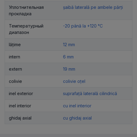
Уплотнительная
șaibă laterală pe ambele părți
прокладка
Температурный
-20 până la +120 °C
диапазон
lățime
12 mm
intern
6 mm
extern
19 mm
colivie
colivie oțel
inel exterior
suprafață laterală cilindrică
inel interior
cu inel interior
ghidaj axial
cu ghidaj axial