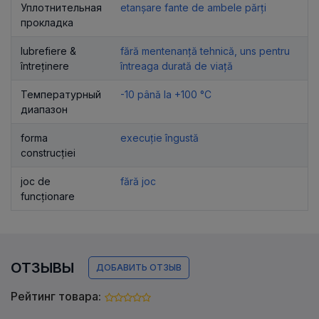
Уплотнительная
etanșare fante de ambele părți
прокладка
lubrefiere &
fără mentenanță tehnică, uns pentru
întreținere
întreaga durată de viață
Температурный
-10 până la +100 °C
диапазон
forma
execuție îngustă
construcției
joc de
fără joc
funcționare
ОТЗЫВЫ
ДОБАВИТЬ ОТЗЫВ
Рейтинг товара: