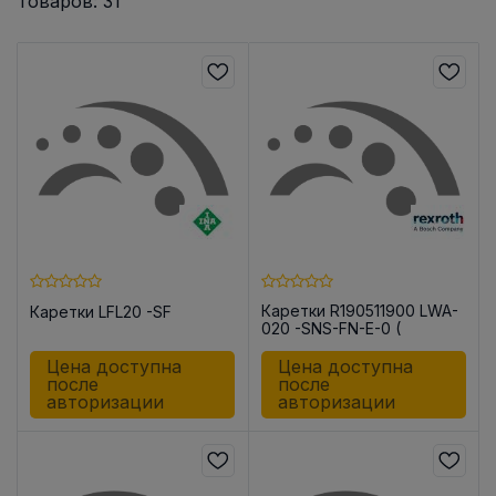
Товаров: 31
Каретки R190511900 LWA-
Каретки LFL20 -SF
020 -SNS-FN-E-0 (
R190511900 LWA-020 -
SNS-FN-E-0 (AL)
Цена доступна
Цена доступна
после
после
авторизации
авторизации