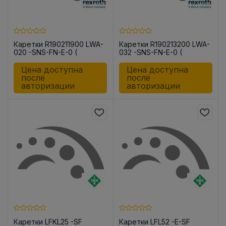
Каретки R190211900 LWA-
Каретки R190213200 LWA-
020 -SNS-FN-E-0 (
032 -SNS-FN-E-0 (
R190211900 LWA-020 -
R190213200 LWA-032 -
SNS-FN-E-0 (AL)
SNS-FN-E-0 (AL)
Цена доступна
Цена доступна
после
после
авторизации
авторизации
Каретки LFKL25 -SF
Каретки LFL52 -E-SF