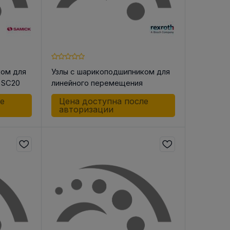
ком для
Узлы с шарикоподшипником для
 SC20
линейного перемещения
R106022500 LSK-25 DD
ле
Цена доступна после
авторизации