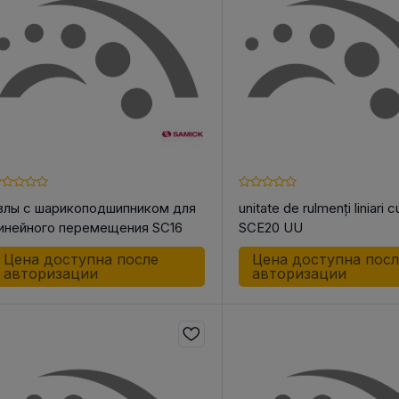
 КОРПУС
АКСЕССУАРЫ ДЛЯ
ШКИ
НЫЕ И
ЛИНЕЙНОЙ ТЕХНИКИ
Шкив ременн
ОЛИКИ /
конической 
Разное
СА
Инструменты
о для Цепей
злы с шарикоподшипником для
unitate de rulmenți liniari c
 для Ремней
инейного перемещения SC16
SCE20 UU
к
U
к
Цена доступна после
Цена доступна пос
авторизации
авторизации
ндельный