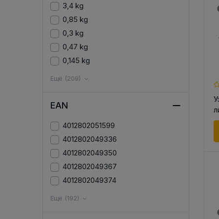
3,4 kg
0,85 kg
0,3 kg
0,47 kg
0,145 kg
Ещё (209)
У
EAN
л
4012802051599
4012802049336
4012802049350
4012802049367
4012802049374
Ещё (192)