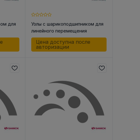
ком для
Узлы с шарикоподшипником для
линейного перемещения
-G
R102722044 LSAC-20 -DD-G
ле
Цена доступна после
авторизации