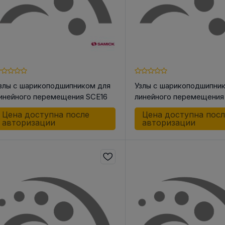
злы с шарикоподшипником для
Узлы с шарикоподшипни
инейного перемещения SCE16
линейного перемещения
WUU
WUU
Цена доступна после
Цена доступна пос
авторизации
авторизации