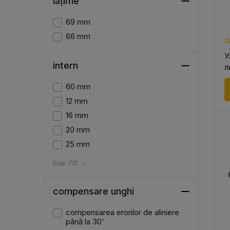
lățime
69 mm
66 mm
У
intern
л
60 mm
12 mm
16 mm
20 mm
25 mm
Ещё (11)
compensare unghi
compensarea erorilor de aliniere
până la 30'