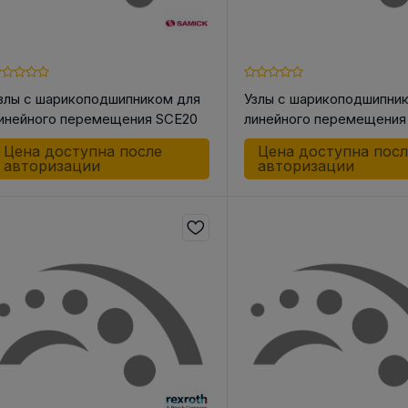
злы с шарикоподшипником для
Узлы с шарикоподшипни
инейного перемещения SCE20
линейного перемещения
WUU
R102721244 LSAC-12 -DD
Цена доступна после
Цена доступна пос
авторизации
авторизации