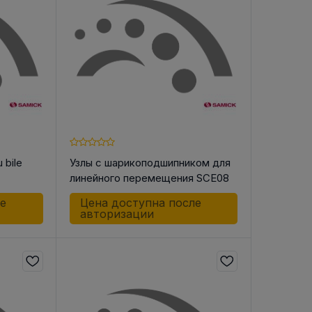
В РЕМНЯ
ой в виде
втулки
u bile
Узлы с шарикоподшипником для
линейного перемещения SCE08
WUU
ле
Цена доступна после
авторизации