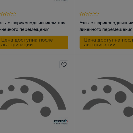
злы с шарикоподшипником для
Узлы с шарикоподшипни
инейного перемещения
линейного перемещения
106023000 LSK-30 DD
R102721644 LSAC-16 -DD
Цена доступна после
Цена доступна пос
авторизации
авторизации