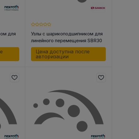
ком для
Узлы с шарикоподшипником для
линейного перемещения SBR30
-G
UU
ле
Цена доступна после
авторизации