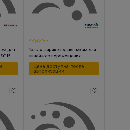
ком для
Узлы с шарикоподшипником для
 SC16
линейного перемещения
R106021220 LSK-12 -DD-NR
ле
Цена доступна после
авторизации