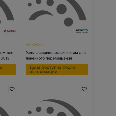
ком для
Узлы с шарикоподшипником для
 SC13
линейного перемещения
R106021600 LSK-16 DD
ле
Цена доступна после
авторизации