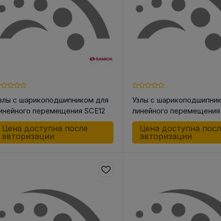
злы с шарикоподшипником для
Узлы с шарикоподшипни
инейного перемещения SCE12
линейного перемещения
WUU
WUU
Цена доступна после
Цена доступна пос
авторизации
авторизации