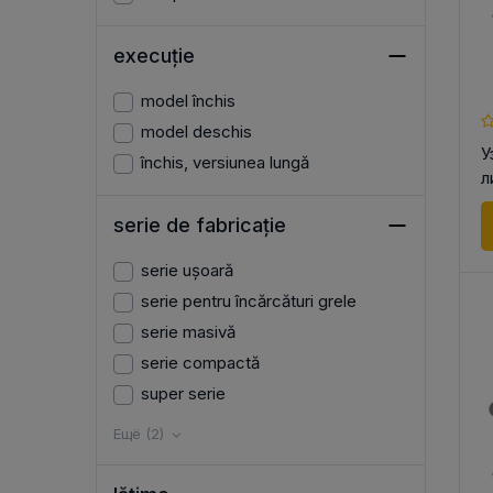
execuție
model închis
model deschis
У
închis, versiunea lungă
л
R
serie de fabricație
serie ușoară
serie pentru încărcături grele
serie masivă
serie compactă
super serie
Ещё (2)