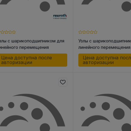
злы с шарикоподшипником для
Узлы с шарикоподшипни
инейного перемещения
линейного перемещения
106022000 LSK-20 DD
WUU
Цена доступна после
Цена доступна пос
авторизации
авторизации