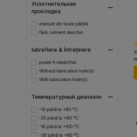
Уплотнительная
прокладка
etanșat din toate părțile
fără, rulment deschis
lubrefiere & întreținere
У
л
poate fi relubrifiat
Without lubrication hole(s)
With lubrication hole(s)
Температурный диапазон
-10 până la +80 °C
-20 până la +80 °C
-10 până la +100 °C
-30 până la +80 °C