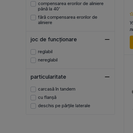
compensarea erorilor de aliniere
până la 40'
fără compensarea erorilor de
aliniere
У
л
R
joc de funcționare
reglabil
nereglabil
particularitate
carcasă în tandem
cu flanșă
deschis pe părțile laterale