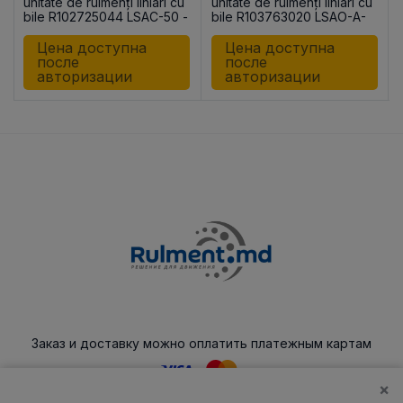
unitate de rulmenți liniari cu
unitate de rulmenți liniari cu
bile R102725044 LSAC-50 -
bile R103763020 LSAO-A-
DD-G
30 DD
Цена доступна
Цена доступна
после
после
авторизации
авторизации
Заказ и доставку можно оплатить платежным картам
×