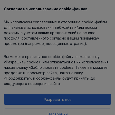
Согласие на использование cookie-файлов
Каталог
Мы используем собственные и сторонние cookie-файлы
О компании
для анализа использования веб-сайта и/или показа
рекламы с учетом ваших предпочтений на основе
профиля, составленного согласно вашим привычкам
просмотра (например, посещенных страниц).
Информация
Вы можете принять все cookie-файлы, нажав кнопку
Контакты
«Разрешить cookie», или отказаться от их использования,
нажав кнопку «Заблокировать cookie». Также вы можете
продолжить просмотр сайта, нажав кнопку
«Продолжить», и cookie-файлы будут приняты до
следующего посещения сайта.
Разрешить все
Интернет-магазин работает
на платформе
Uniioo
Настройки