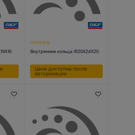
X19X16
Внутренние кольца IR20X24X20
ле
Цена доступна после
авторизации