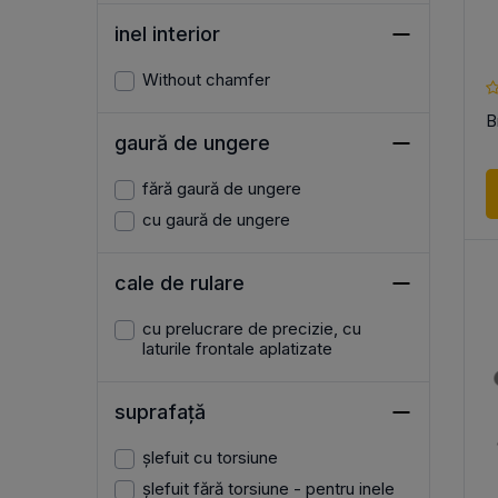
inel interior
Without chamfer
В
gaură de ungere
fără gaură de ungere
cu gaură de ungere
cale de rulare
cu prelucrare de precizie, cu
laturile frontale aplatizate
suprafață
șlefuit cu torsiune
șlefuit fără torsiune - pentru inele