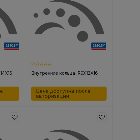
В РЕМНЯ
ой в виде
втулки
X14X16
Внутренние кольца IR9X12X16
ле
Цена доступна после
авторизации