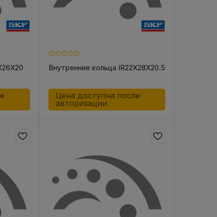
X26X20
Внутренние кольца IR22X28X20.5
ле
Цена доступна после
авторизации