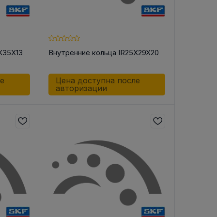
X35X13
Внутренние кольца IR25X29X20
ле
Цена доступна после
авторизации