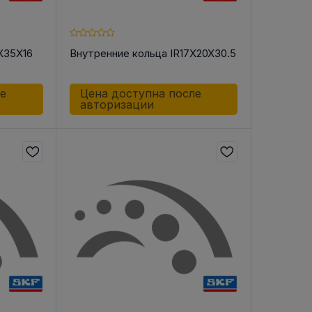
X35X16
Внутренние кольца IR17X20X30.5
ле
Цена доступна после
авторизации