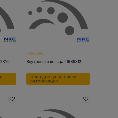
В РЕМНЯ
ой в виде
втулки
12X16
Внутренние кольца IR6X9X12
ле
Цена доступна после
авторизации