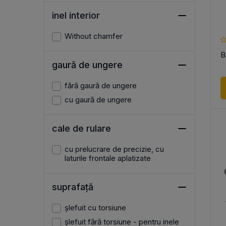
inel interior
Without chamfer
В
gaură de ungere
fără gaură de ungere
cu gaură de ungere
cale de rulare
cu prelucrare de precizie, cu
laturile frontale aplatizate
suprafață
șlefuit cu torsiune
șlefuit fără torsiune - pentru inele