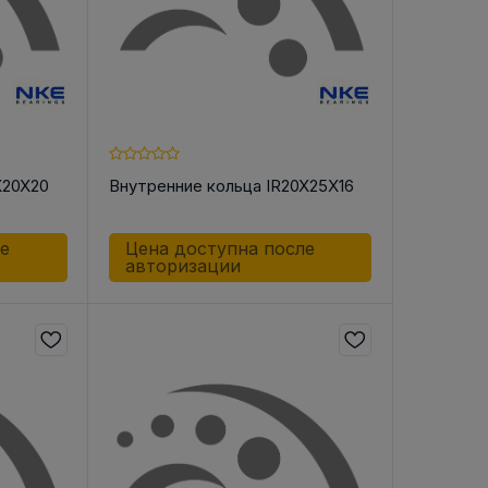
X20X20
Внутренние кольца IR20X25X16
ле
Цена доступна после
авторизации