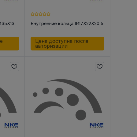
X35X13
Внутренние кольца IR17X22X20.5
ле
Цена доступна после
авторизации