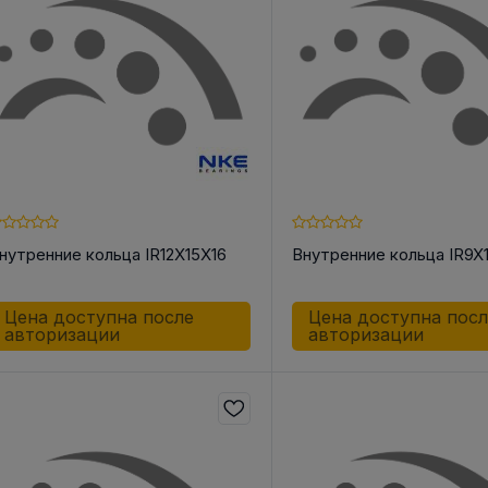
 КОРПУС
АКСЕССУАРЫ ДЛЯ
ШКИ
НЫЕ И
ЛИНЕЙНОЙ ТЕХНИКИ
Шкив ременн
ОЛИКИ /
конической 
Разное
СА
Инструменты
о для Цепей
нутренние кольца IR12X15X16
Внутренние кольца IR9X
 для Ремней
к
к
Цена доступна после
Цена доступна пос
авторизации
авторизации
ндельный