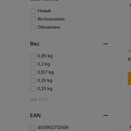
Новый
Использовал
Обновлено
Вес
0,85 kg
В
0,3 kg
0,107 kg
0,26 kg
0,25 kg
Ещё (330)
EAN
4012802712568