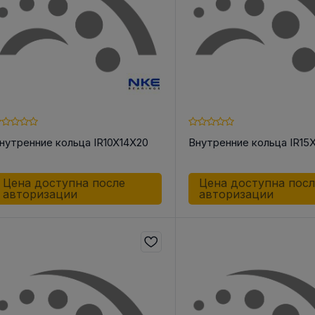
нутренние кольца IR10X14X20
Внутренние кольца IR15
Цена доступна после
Цена доступна пос
авторизации
авторизации