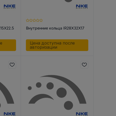
15X22.5
Внутренние кольца IR28X32X17
ле
Цена доступна после
авторизации