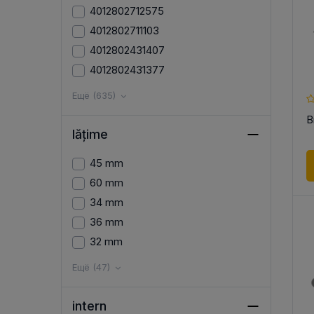
4012802712575
4012802711103
4012802431407
4012802431377
Ещё (635)
В
lățime
45 mm
60 mm
34 mm
36 mm
32 mm
Ещё (47)
intern