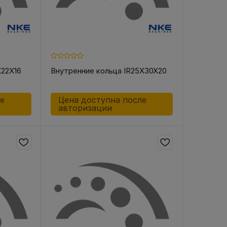
X22X16
Внутренние кольца IR25X30X20
ле
Цена доступна после
авторизации