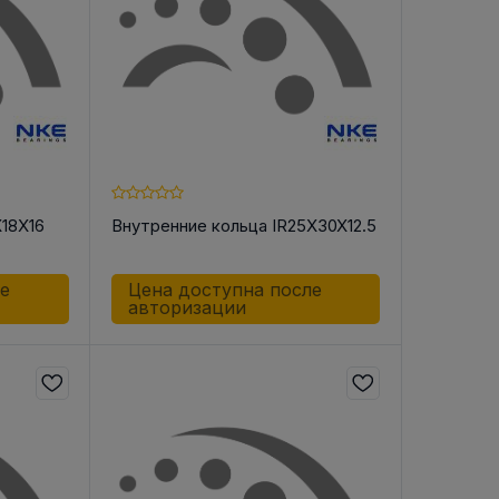
X18X16
Внутренние кольца IR25X30X12.5
ле
Цена доступна после
авторизации