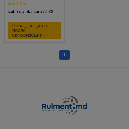
șaibă de etanșare ATS8
Цена доступна
после
авторизации
1