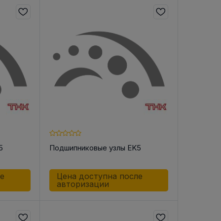
5
Подшипниковые узлы EK5
ле
Цена доступна после
авторизации