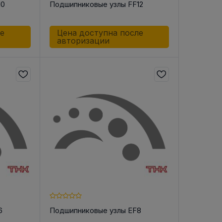
10
Подшипниковые узлы FF12
ле
Цена доступна после
авторизации
В РЕМНЯ
ой в виде
втулки
6
Подшипниковые узлы EF8