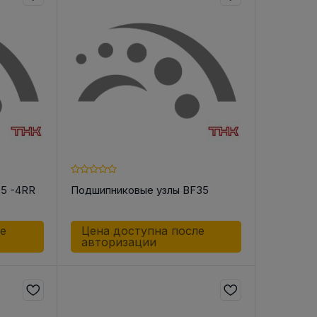
05 -4RR
Подшипниковые узлы BF35
ле
Цена доступна после
авторизации