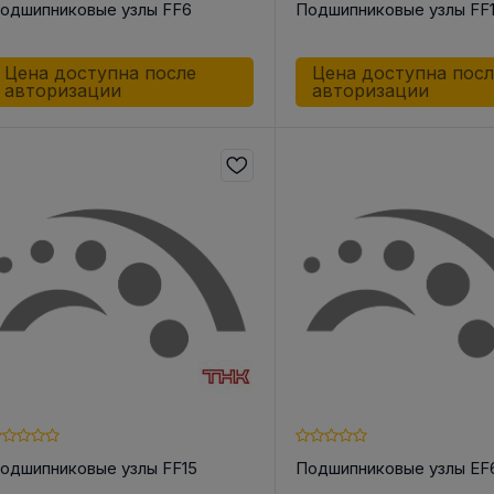
одшипниковые узлы FF6
Подшипниковые узлы FF
Цена доступна после
Цена доступна пос
авторизации
авторизации
 КОРПУС
АКСЕССУАРЫ ДЛЯ
ШКИ
НЫЕ И
ЛИНЕЙНОЙ ТЕХНИКИ
Шкив ременн
ОЛИКИ /
конической 
Разное
СА
Инструменты
о для Цепей
 для Ремней
к
к
ндельный
одшипниковые узлы FF15
Подшипниковые узлы EF