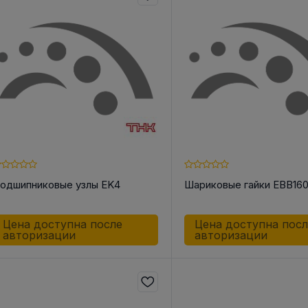
одшипниковые узлы EK4
Шариковые гайки EBB16
Цена доступна после
Цена доступна пос
авторизации
авторизации