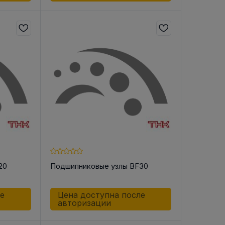
20
Подшипниковые узлы BF30
ле
Цена доступна после
авторизации