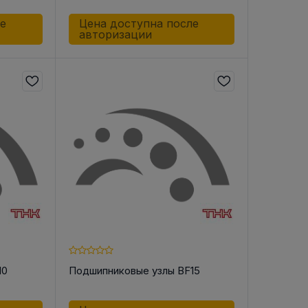
ле
Цена доступна после
авторизации
10
Подшипниковые узлы BF15