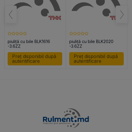
piuliță cu bile BLK1616
piuliță cu bile BLK2020
R
-3.6ZZ
-3.6ZZ
Preț disponibil după
Preț disponibil după
autentificare
autentificare