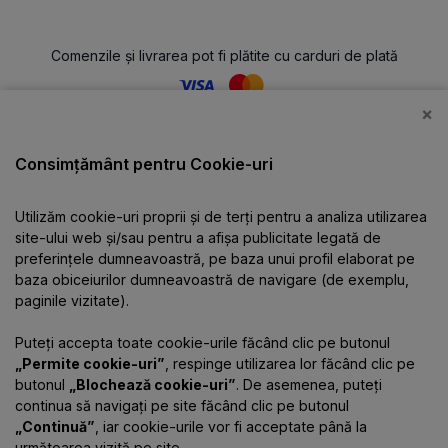
Comenzile și livrarea pot fi plătite cu carduri de plată
×
Catalog
Consimțământ pentru Cookie-uri
Utilizăm cookie-uri proprii și de terți pentru a analiza utilizarea
Despre companie
site-ului web și/sau pentru a afișa publicitate legată de
preferințele dumneavoastră, pe baza unui profil elaborat pe
baza obiceiurilor dumneavoastră de navigare (de exemplu,
Informații
paginile vizitate).
Puteți accepta toate cookie-urile făcând clic pe butonul
Contacte
„Permite cookie-uri”
, respinge utilizarea lor făcând clic pe
butonul
„Blochează cookie-uri”
. De asemenea, puteți
continua să navigați pe site făcând clic pe butonul
„Continuă”
, iar cookie-urile vor fi acceptate până la
următoarea vizită pe site.