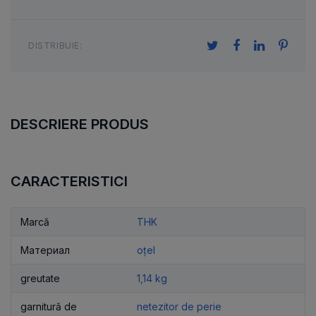
DISTRIBUIE:
DESCRIERE PRODUS
CARACTERISTICI
Marcă
THK
Материал
oțel
greutate
1,14 kg
garnitură de
netezitor de perie