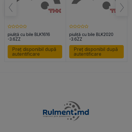
piuliță cu bile BLK1616
piuliță cu bile BLK2020
R
-3.6ZZ
-3.6ZZ
Preț disponibil după
Preț disponibil după
autentificare
autentificare