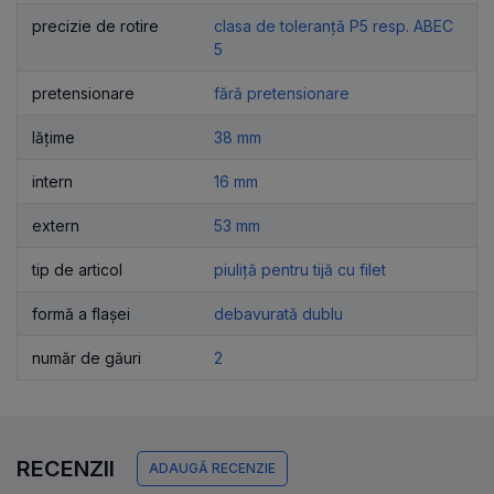
precizie de rotire
clasa de toleranță P5 resp. ABEC
5
pretensionare
fără pretensionare
lățime
38 mm
intern
16 mm
extern
53 mm
tip de articol
piuliță pentru tijă cu filet
formă a flașei
debavurată dublu
număr de găuri
2
RECENZII
ADAUGĂ RECENZIE