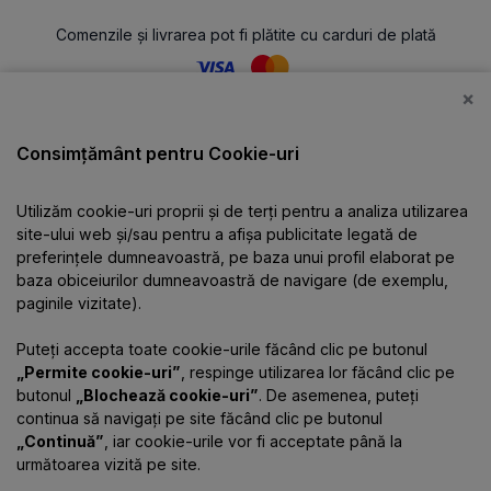
Comenzile și livrarea pot fi plătite cu carduri de plată
×
Catalog
Consimțământ pentru Cookie-uri
Utilizăm cookie-uri proprii și de terți pentru a analiza utilizarea
Despre companie
site-ului web și/sau pentru a afișa publicitate legată de
preferințele dumneavoastră, pe baza unui profil elaborat pe
baza obiceiurilor dumneavoastră de navigare (de exemplu,
Informații
paginile vizitate).
Puteți accepta toate cookie-urile făcând clic pe butonul
Contacte
„Permite cookie-uri”
, respinge utilizarea lor făcând clic pe
butonul
„Blochează cookie-uri”
. De asemenea, puteți
continua să navigați pe site făcând clic pe butonul
„Continuă”
, iar cookie-urile vor fi acceptate până la
următoarea vizită pe site.