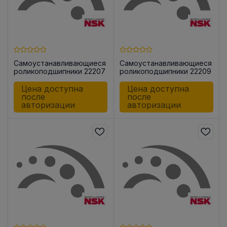
Самоустанавливающиеся
Самоустанавливающиеся
роликоподшипники 22207
роликоподшипники 22209
CKE4C3
EAKE4C3
Цена доступна
Цена доступна
после
после
авторизации
авторизации