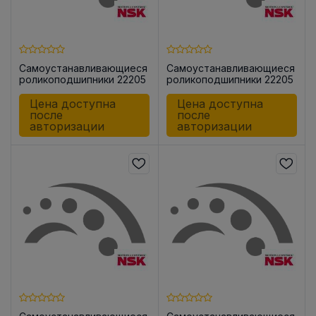
Самоустанавливающиеся
Самоустанавливающиеся
роликоподшипники 22205
роликоподшипники 22205
CE4C3
CE4S11
Цена доступна
Цена доступна
после
после
авторизации
авторизации