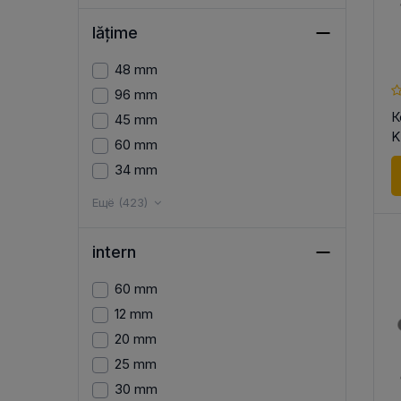
lățime
48 mm
96 mm
К
45 mm
K
60 mm
34 mm
Ещё (423)
intern
60 mm
12 mm
20 mm
25 mm
30 mm