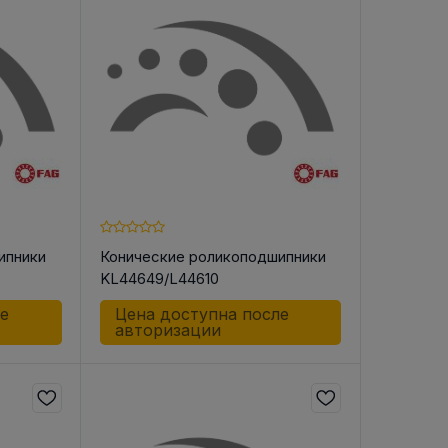
В РЕМНЯ
ой в виде
втулки
ипники
Конические роликоподшипники
KL44649/L44610
ле
Цена доступна после
авторизации