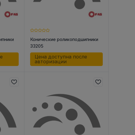
ипники
Конические роликоподшипники
33205
ле
Цена доступна после
авторизации