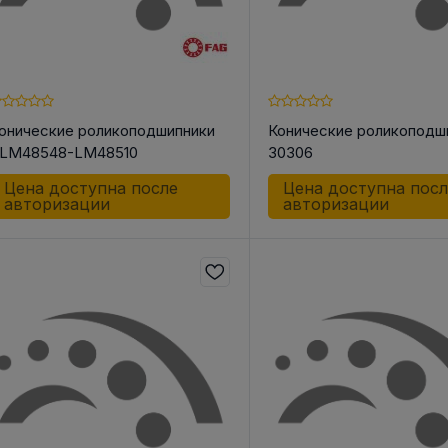
онические роликоподшипники
Конические роликоподш
LM48548-LM48510
30306
Цена доступна после
Цена доступна пос
авторизации
авторизации