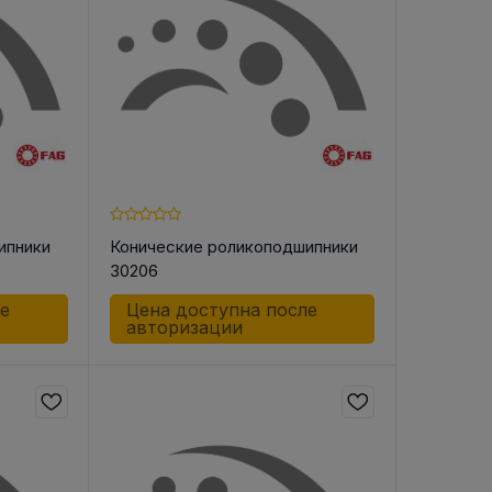
ипники
Конические роликоподшипники
30206
ле
Цена доступна после
авторизации