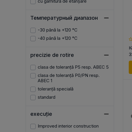
cu garnitură de etanșare
Температурный диапазон
-30 până la +120 °C
-40 până la +120 °C
К
3
precizie de rotire
clasa de toleranță P5 resp. ABEC 5
clasa de toleranță P0/PN resp.
ABEC 1
toleranță specială
standard
execuție
Improved interior construction