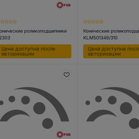
онические роликоподшипники
Конические роликоподш
2303
KLM501349/310
Цена доступна после
Цена доступна пос
авторизации
авторизации