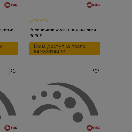
ипники
Конические роликоподшипники
30208
ле
Цена доступна после
авторизации