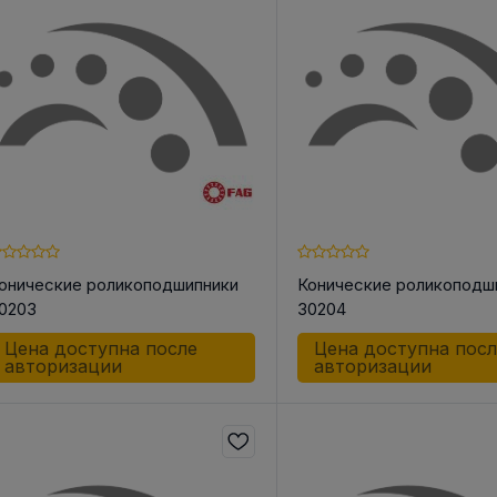
 КОРПУС
АКСЕССУАРЫ ДЛЯ
ШКИ
НЫЕ И
ЛИНЕЙНОЙ ТЕХНИКИ
Шкив ременн
ОЛИКИ /
конической 
Разное
СА
Инструменты
о для Цепей
 для Ремней
онические роликоподшипники
Конические роликоподш
к
0203
30204
к
Цена доступна после
Цена доступна пос
ндельный
авторизации
авторизации