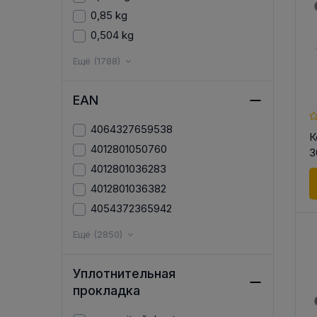
0,85 kg
0,504 kg
Ещё (1788)
EAN
4064327659538
К
4012801050760
3
4012801036283
4012801036382
4054372365942
Ещё (2850)
Уплотнительная
прокладка