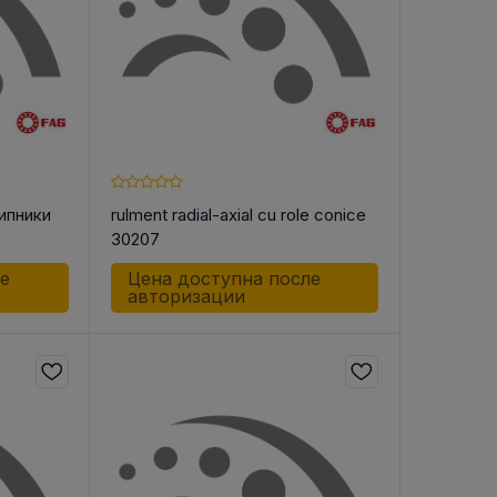
ипники
rulment radial-axial cu role conice
30207
ле
Цена доступна после
авторизации