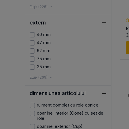
Ещё (225)
extern
К
40 mm
3
47 mm
62 mm
75 mm
35 mm
Ещё (269)
dimensiunea articolului
rulment complet cu role conice
doar inel interior (Cone) cu set de
role
doar inel exterior (Cup)