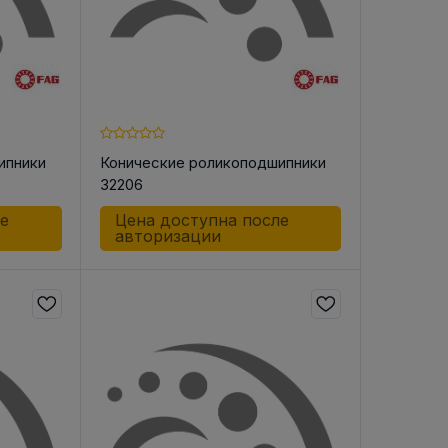
ипники
Конические роликоподшипники
32206
ле
Цена доступна после
авторизации