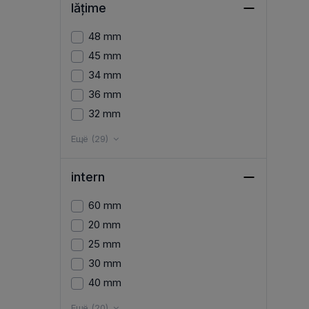
lățime
48 mm
45 mm
34 mm
36 mm
32 mm
Ещё (29)
intern
60 mm
20 mm
25 mm
30 mm
40 mm
Ещё (20)