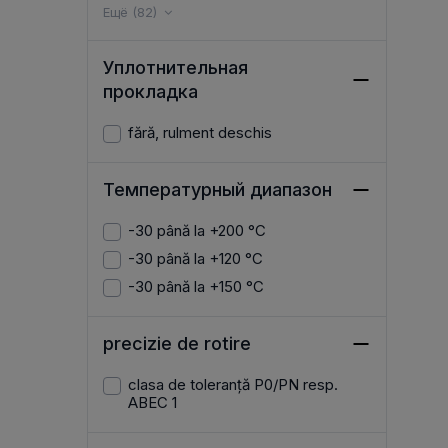
Ещё (82)
Уплотнительная
прокладка
fără, rulment deschis
Температурный диапазон
-30 până la +200 °C
-30 până la +120 °C
-30 până la +150 °C
precizie de rotire
clasa de toleranță P0/PN resp.
ABEC 1