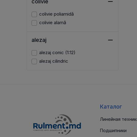
colivie
colivie poliamidă
colivie alamă
alezaj
alezaj conic (1:12)
alezaj cilindric
Каталог
Линейная техник
Подшипники