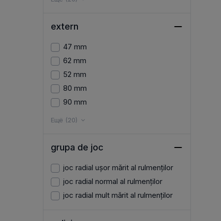
extern
47 mm
62 mm
52 mm
80 mm
90 mm
Ещё (20)
grupa de joc
joc radial ușor mărit al rulmenților
joc radial normal al rulmenților
joc radial mult mărit al rulmenților