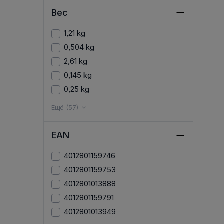
Вес
1,21 kg
0,504 kg
2,61 kg
0,145 kg
0,25 kg
Ещё (57)
EAN
4012801159746
4012801159753
4012801013888
4012801159791
4012801013949