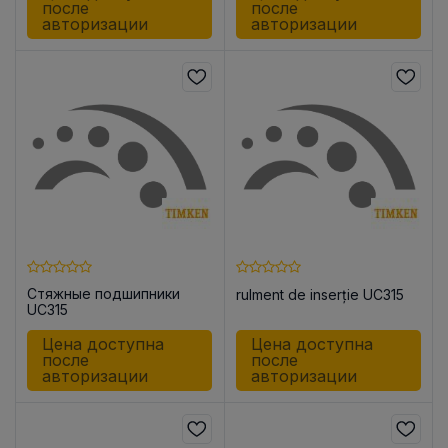
после
после
авторизации
авторизации
Стяжные подшипники
rulment de inserție UC315
UC315
Цена доступна
Цена доступна
после
после
авторизации
авторизации