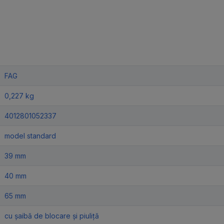
FAG
0,227 kg
4012801052337
model standard
39 mm
40 mm
65 mm
cu șaibă de blocare și piuliță