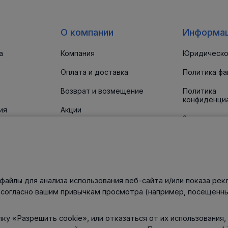
О компании
Информа
а
Компания
Юридическо
Оплата и доставка
Политика фа
Возврат и возмещение
Политика
конфиденци
ия
Акции
Заявление о
доступност
 прокладки
Новости
Статьи
Контакты
файлы для анализа использования веб-сайта и/или показа рек
нического
 согласно вашим привычкам просмотра (например, посещенны
ку «Разрешить cookie», или отказаться от их использования,