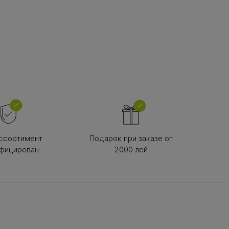
В РЕМНЯ
ой в виде
втулки
ссортимент
Подарок при заказе от
фицирован
2000 лей