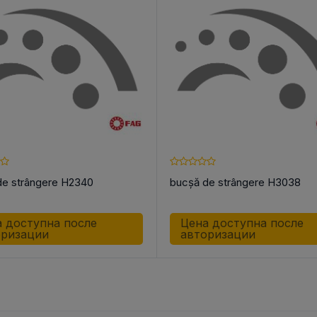
de strângere H2340
bucșă de strângere H3038
 доступна после
Цена доступна после
оризации
авторизации