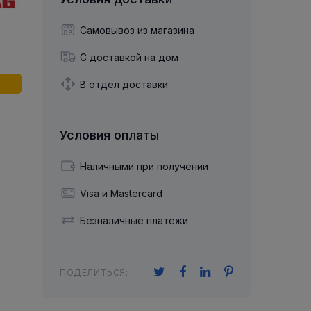
й двухрядный
Упорный Шарико-Игольчатый
шайба
Осевой шарнир
Подшипник
щая шайба
Гибкая муфта
Самовывоз из магазина
Упорный
Радиально-Упорный
ющий диск
 Коническими
Подшипник с
С доставкой на дом
Цилиндрическими и
лесо
Игольчатыми Роликами
u ace
йба
В отдел доставки
Подшипник с
cu role cilindrice
ьная шайба
Перекрещивающимися
Роликами
Условия оплаты
Наличными при получении
Visa и Mastercard
Безналичные платежи
ПОДЕЛИТЬСЯ: