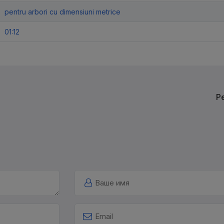
pentru arbori cu dimensiuni metrice
01:12
Р