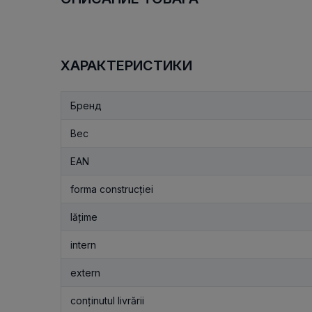
ХАРАКТЕРИСТИКИ
Бренд
Вес
EAN
forma construcției
lățime
intern
extern
conținutul livrării