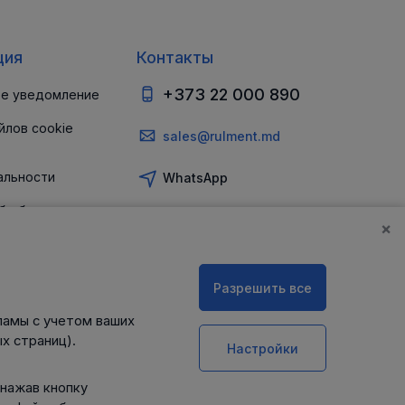
ция
Контакты
+373 22 000 890
е уведомление
йлов cookie
sales@rulment.md
альности
WhatsApp
б обеспечении
и
×
Разрешить все
ламы с учетом ваших
х страниц).
Настройки
 нажав кнопку