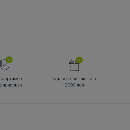
В РЕМНЯ
ой в виде
втулки
ссортимент
Подарок при заказе от
фицирован
2000 лей