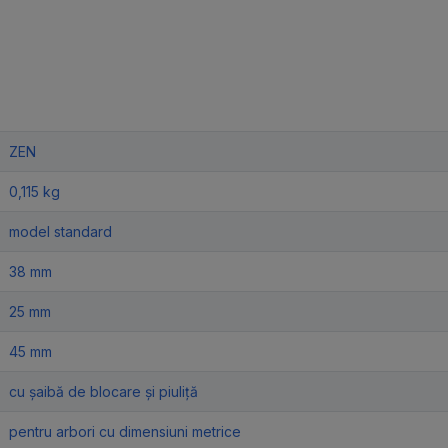
ZEN
0,115 kg
model standard
38 mm
25 mm
45 mm
cu șaibă de blocare și piuliță
pentru arbori cu dimensiuni metrice