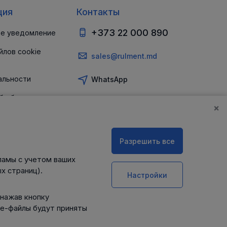
ция
Контакты
+373 22 000 890
е уведомление
йлов cookie
sales@rulment.md
альности
WhatsApp
б обеспечении
и
×
Разрешить все
ламы с учетом ваших
х страниц).
Настройки
 нажав кнопку
ie-файлы будут приняты