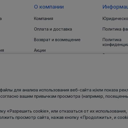
О компании
Информа
а
Компания
Юридическо
Оплата и доставка
Политика фа
Возврат и возмещение
Политика
конфиденци
ия
Акции
Заявление о
доступност
 прокладки
Новости
Статьи
Контакты
файлы для анализа использования веб-сайта и/или показа рек
нического
 согласно вашим привычкам просмотра (например, посещенны
ку «Разрешить cookie», или отказаться от их использования,
олжить просмотр сайта, нажав кнопку «Продолжить», и cook