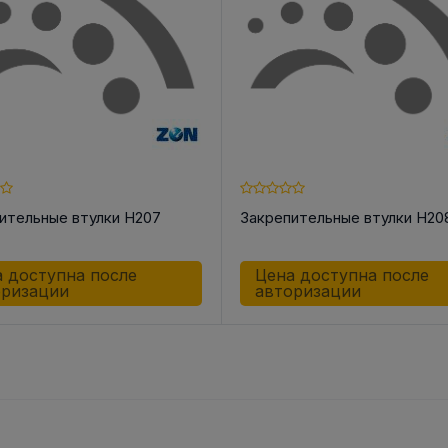
ительные втулки H207
Закрепительные втулки H20
 доступна после
Цена доступна после
оризации
авторизации