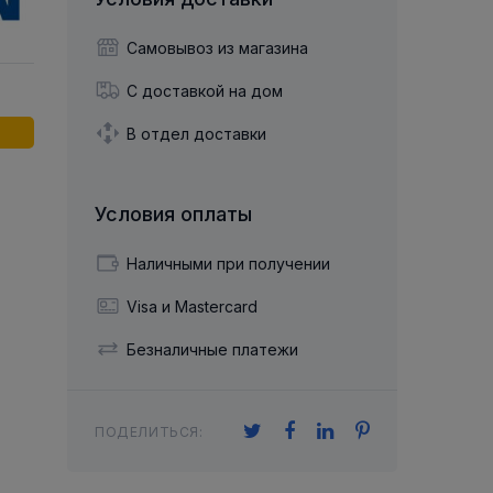
й двухрядный
Упорный Шарико-Игольчатый
шайба
Осевой шарнир
Подшипник
щая шайба
Гибкая муфта
Самовывоз из магазина
Упорный
Радиально-Упорный
ющий диск
 Коническими
Подшипник с
С доставкой на дом
Цилиндрическими и
лесо
Игольчатыми Роликами
u ace
йба
В отдел доставки
Подшипник с
cu role cilindrice
ьная шайба
Перекрещивающимися
Роликами
Условия оплаты
Наличными при получении
Visa и Mastercard
Безналичные платежи
ПОДЕЛИТЬСЯ: