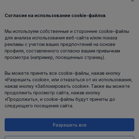
Согласие на использование cookie-файлов
Каталог
Мы используем собственные и сторонние cookie-файлы
О компании
для анализа использования веб-сайта и/или показа
рекламы с учетом ваших предпочтений на основе
профиля, составленного согласно вашим привычкам
просмотра (например, посещенных страниц).
Информация
Вы можете принять все cookie-файлы, нажав кнопку
Контакты
«Разрешить cookie», или отказаться от их использования,
нажав кнопку «Заблокировать cookie». Также вы можете
продолжить просмотр сайта, нажав кнопку
«Продолжить», и cookie-файлы будут приняты до
следующего посещения сайта.
Разрешить все
Интернет-магазин работает
на платформе
Uniioo