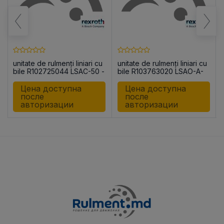
unitate de rulmenți liniari cu
unitate de rulmenți liniari cu
bile R102725044 LSAC-50 -
bile R103763020 LSAO-A-
DD-G
30 DD
Цена доступна
Цена доступна
после
после
авторизации
авторизации