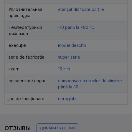
Уплотнительная
etanșat din toate părțile
прокладка
Температурный
-10 până la +80 °C
диапазон
execuție
model deschis
serie de fabricație
super serie
intern
16 mm
compensare unghi
compensarea erorilor de aliniere
până la 30'
joc de funcționare
nereglabil
ОТЗЫВЫ
ДОБАВИТЬ ОТЗЫВ