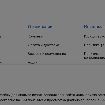
О компании
Информа
а
Компания
Юридическо
Оплата и доставка
Политика фа
Возврат и возмещение
Политика
конфиденци
ия
Акции
Заявление о
доступност
 прокладки
Новости
Статьи
Контакты
файлы для анализа использования веб-сайта и/или показа рек
нического
 согласно вашим привычкам просмотра (например, посещенны