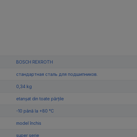
BOSCH REXROTH
стандартная сталь для подшипников.
0,34 kg
etanșat din toate părțile
-10 până la +80 °C
model închis
super serie