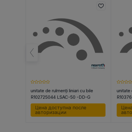
ом для
unitate de rulmenți liniari cu bile
unitate 
R102725044 LSAC-50 -DD-G
R10376
-RT-NR-
е
Цена доступна после
Цена
-RT-NR-
авторизации
авт