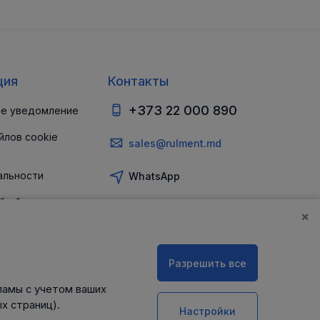
ция
Контакты
+373 22 000 890
е уведомление
йлов cookie
sales@rulment.md
альности
WhatsApp
б обеспечении
и
×
Разрешить все
ламы с учетом ваших
х страниц).
Настройки