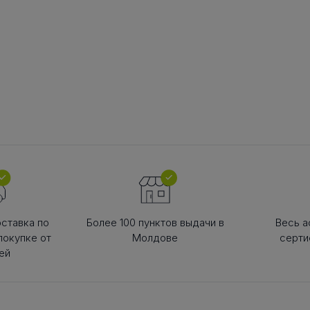
 КОРПУС
АКСЕССУАРЫ ДЛЯ
ШКИ
НЫЕ И
ЛИНЕЙНОЙ ТЕХНИКИ
Шкив ременн
ОЛИКИ /
конической 
Разное
СА
Инструменты
о для Цепей
 для Ремней
к
к
ндельный
ставка по
Более 100 пунктов выдачи в
Весь а
покупке от
Молдове
серти
ей