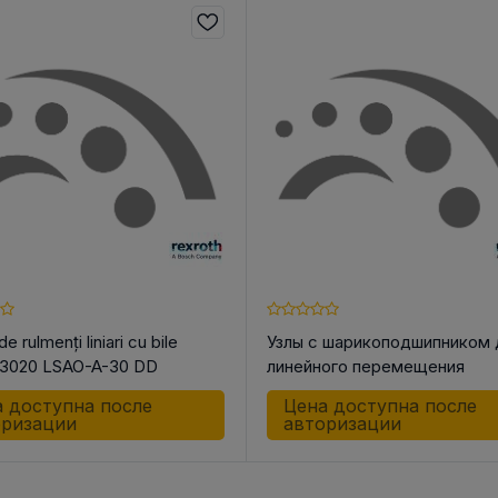
de rulmenți liniari cu bile
Узлы с шарикоподшипником 
3020 LSAO-A-30 DD
линейного перемещения
R102721244 LSAC-12 -DD-G
 доступна после
Цена доступна после
оризации
авторизации