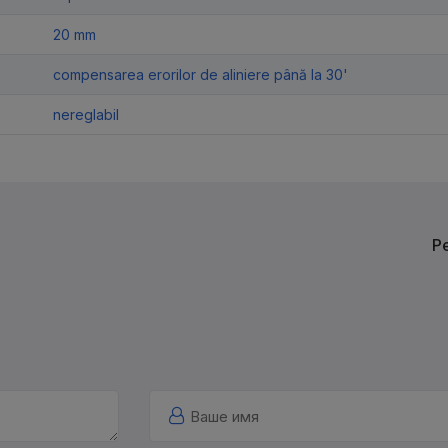
20 mm
compensarea erorilor de aliniere până la 30'
nereglabil
Р