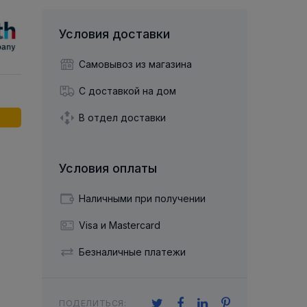
й двухрядный
Упорный Шарико-Игольчатый
шайба
Осевой шарнир
Подшипник
щая шайба
Гибкая муфта
Условия доставки
Упорный
Радиально-Упорный
ющий диск
 Коническими
Подшипник с
Цилиндрическими и
лесо
Самовывоз из магазина
Игольчатыми Роликами
u ace
йба
Подшипник с
С доставкой на дом
cu role cilindrice
ьная шайба
Перекрещивающимися
Роликами
В отдел доставки
Условия оплаты
Наличными при получении
Visa и Mastercard
Безналичные платежи
ПОДЕЛИТЬСЯ: