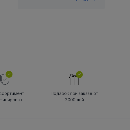
В РЕМНЯ
ой в виде
втулки
ссортимент
Подарок при заказе от
фицирован
2000 лей