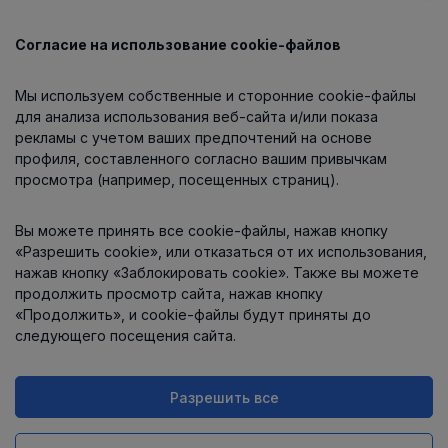
Согласие на использование cookie-файлов
Каталог
Мы используем собственные и сторонние cookie-файлы
О компании
для анализа использования веб-сайта и/или показа
рекламы с учетом ваших предпочтений на основе
профиля, составленного согласно вашим привычкам
просмотра (например, посещенных страниц).
Информация
Вы можете принять все cookie-файлы, нажав кнопку
Контакты
«Разрешить cookie», или отказаться от их использования,
нажав кнопку «Заблокировать cookie». Также вы можете
продолжить просмотр сайта, нажав кнопку
«Продолжить», и cookie-файлы будут приняты до
следующего посещения сайта.
Разрешить все
Интернет-магазин работает
на платформе
Uniioo