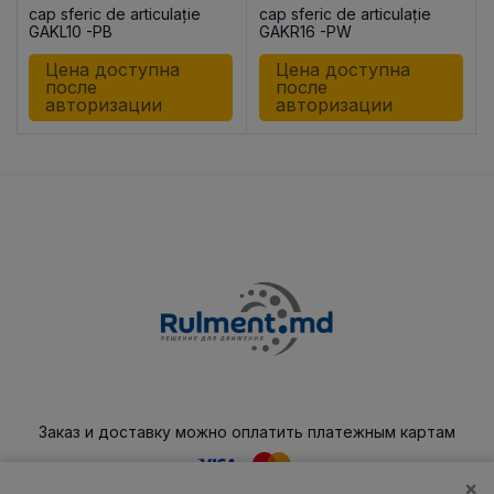
cap sferic de articulație
cap sferic de articulație
GAKL10 -PB
GAKR16 -PW
Цена доступна
Цена доступна
после
после
авторизации
авторизации
Заказ и доставку можно оплатить платежным картам
×