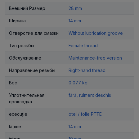
Внешний Размер
28 mm
Ширина
14 mm
Отверстие для смазки
Without lubrication groove
Тип резьбы
Female thread
Обслуживание
Maintenance-free version
Направление резьбы
Right-hand thread
Вес
0,077 kg
Уплотнительная
fără, rulment deschis
прокладка
execuție
oțel / folie PTFE
lățime
14 mm
intern
10 mm