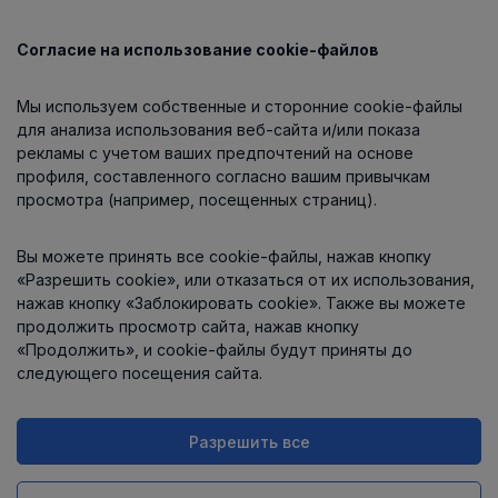
Согласие на использование cookie-файлов
Каталог
Мы используем собственные и сторонние cookie-файлы
О компании
для анализа использования веб-сайта и/или показа
рекламы с учетом ваших предпочтений на основе
профиля, составленного согласно вашим привычкам
просмотра (например, посещенных страниц).
Информация
Вы можете принять все cookie-файлы, нажав кнопку
Контакты
«Разрешить cookie», или отказаться от их использования,
нажав кнопку «Заблокировать cookie». Также вы можете
продолжить просмотр сайта, нажав кнопку
«Продолжить», и cookie-файлы будут приняты до
следующего посещения сайта.
Разрешить все
Интернет-магазин работает
на платформе
Uniioo