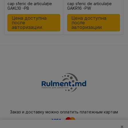
cap sferic de articulație
cap sferic de articulație
GAKL10 -PB
GAKR16 -PW
Цена доступна
Цена доступна
после
после
авторизации
авторизации
Заказ и доставку можно оплатить платежным картам
×