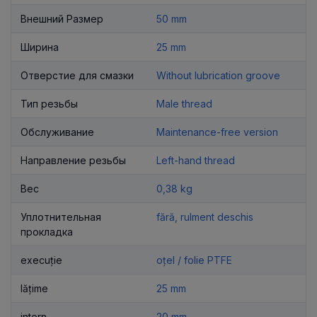
Внешний Размер
50 mm
Ширина
25 mm
Отверстие для смазки
Without lubrication groove
Тип резьбы
Male thread
Обслуживание
Maintenance-free version
Направление резьбы
Left-hand thread
Вес
0,38 kg
Уплотнительная
fără, rulment deschis
прокладка
execuție
oțel / folie PTFE
lățime
25 mm
intern
20 mm