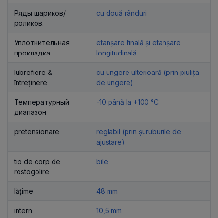
Ряды шариков/
cu două rânduri
роликов.
Уплотнительная
etanșare finală și etanșare
прокладка
longitudinală
lubrefiere &
cu ungere ulterioară (prin piulița
întreținere
de ungere)
Температурный
-10 până la +100 °C
диапазон
pretensionare
reglabil (prin șuruburile de
ajustare)
tip de corp de
bile
rostogolire
lățime
48 mm
intern
10,5 mm