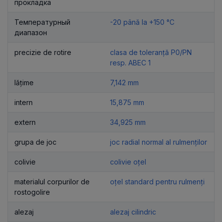
прокладка
Температурный
-20 până la +150 °C
диапазон
precizie de rotire
clasa de toleranță P0/PN
resp. ABEC 1
lățime
7,142 mm
intern
15,875 mm
extern
34,925 mm
grupa de joc
joc radial normal al rulmenților
colivie
colivie oțel
materialul corpurilor de
oțel standard pentru rulmenți
rostogolire
alezaj
alezaj cilindric