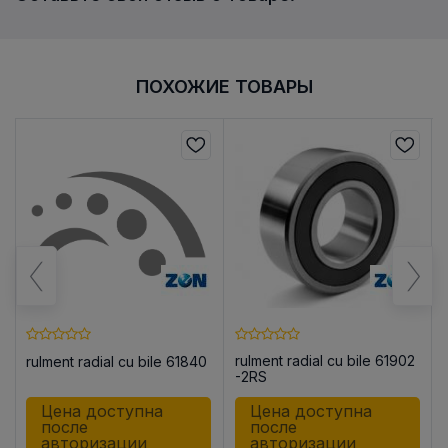
ПОХОЖИЕ ТОВАРЫ
0
rulment radial cu bile 61902
rulment radial cu bile 61840
-2RS
Цена доступна
Цена доступна
после
после
авторизации
авторизации