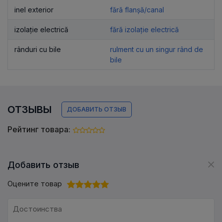
inel exterior
fără flanșă/canal
izolație electrică
fără izolație electrică
rânduri cu bile
rulment cu un singur rând de
bile
ОТЗЫВЫ
ДОБАВИТЬ ОТЗЫВ
Рейтинг товара:
Добавить отзыв
Оцените товар