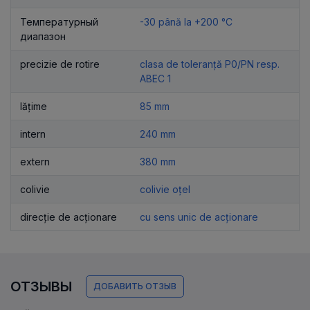
Температурный
-30 până la +200 °C
диапазон
precizie de rotire
clasa de toleranță P0/PN resp.
ABEC 1
lățime
85 mm
intern
240 mm
extern
380 mm
colivie
colivie oțel
direcție de acționare
cu sens unic de acționare
ОТЗЫВЫ
ДОБАВИТЬ ОТЗЫВ