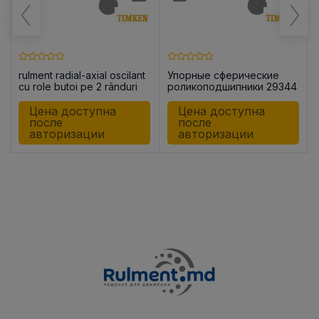
rulment radial-axial oscilant
Упорные сферические
4
cu role butoi pe 2 rânduri
роликоподшипники 29344
29348 EJ
EJ
Цена доступна
Цена доступна
после
после
авторизации
авторизации