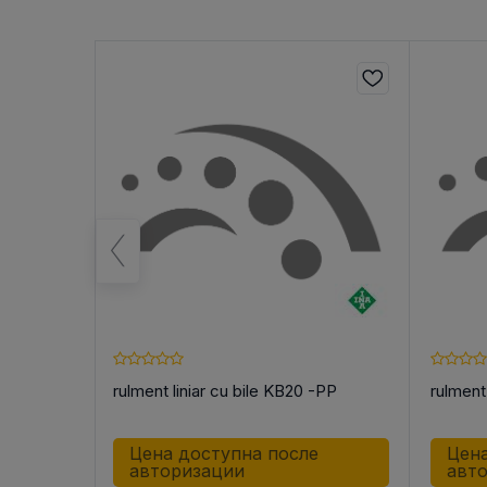
ики KB12
rulment liniar cu bile KB20 -PP
rulment
е
Цена доступна после
Цена
авторизации
авт