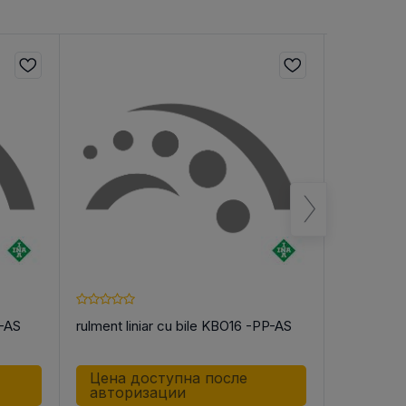
P-AS
rulment liniar cu bile KBO16 -PP-AS
rulment li
Цена доступна после
Цена д
авторизации
автор