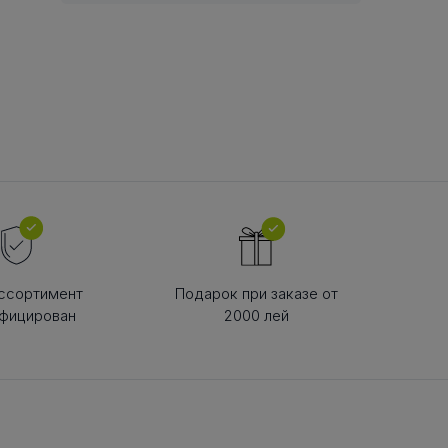
В РЕМНЯ
ой в виде
втулки
ссортимент
Подарок при заказе от
фицирован
2000 лей