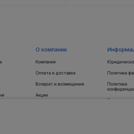
О компании
Информа
а
Компания
Юридическо
Оплата и доставка
Политика фа
Возврат и возмещение
Политика
конфиденци
ия
Акции
Заявление о
доступност
 прокладки
Новости
Статьи
Контакты