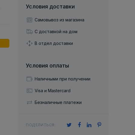
й двухрядный
Упорный Шарико-Игольчатый
шайба
Осевой шарнир
Условия доставки
Подшипник
щая шайба
Гибкая муфта
Упорный
Радиально-Упорный
ющий диск
Самовывоз из магазина
 Коническими
Подшипник с
Цилиндрическими и
лесо
Игольчатыми Роликами
С доставкой на дом
u ace
йба
Подшипник с
cu role cilindrice
ьная шайба
В отдел доставки
Перекрещивающимися
Роликами
Условия оплаты
Наличными при получении
Visa и Mastercard
Безналичные платежи
ПОДЕЛИТЬСЯ: