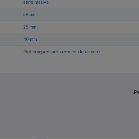
serie masivă
58 mm
25 mm
40 mm
fără compensarea erorilor de aliniere
Р