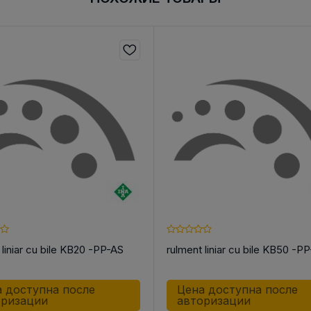
 liniar cu bile KB20 -PP-AS
rulment liniar cu bile KB50 -P
 доступна после
Цена доступна после
оризации
авторизации