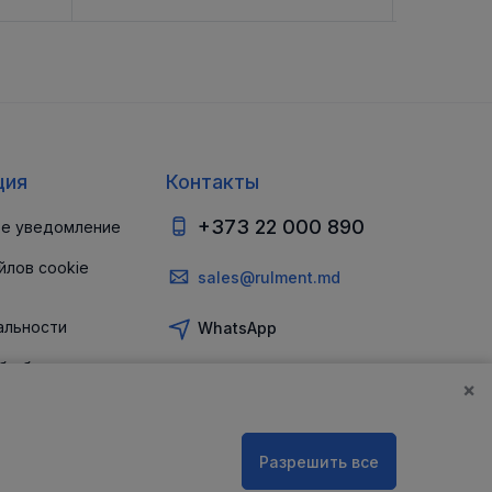
ция
Контакты
+373 22 000 890
е уведомление
йлов cookie
sales@rulment.md
альности
WhatsApp
б обеспечении
и
×
Разрешить все