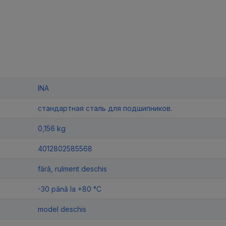
INA
стандартная сталь для подшипников.
0,156 kg
4012802585568
fără, rulment deschis
-30 până la +80 °C
model deschis