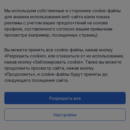
Мы используем собственные и сторонние cookie-файлы
О компании
для анализа использования веб-сайта и/или показа
рекламы с учетом ваших предпочтений на основе
профиля, составленного согласно вашим привычкам
просмотра (например, посещенных страниц).
Информация
Вы можете принять все cookie-файлы, нажав кнопку
Контакты
«Разрешить cookie», или отказаться от их использования,
нажав кнопку «Заблокировать cookie». Также вы можете
продолжить просмотр сайта, нажав кнопку
«Продолжить», и cookie-файлы будут приняты до
следующего посещения сайта.
Разрешить все
Интернет-магазин работает
на платформе
Uniioo
Настройки
Заказ в 1 клик
Купить